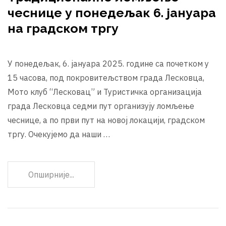
чеснице у понедељак 6. јануара
на градском тргу
У понедељак, 6. јануара 2025. године са почетком у
15 часова, под покровитељством града Лесковца,
Мото клуб “Лесковац” и Туристичка организација
града Лесковца седми пут организују ломљење
чеснице, а по први пут на новој локацији, градском
тргу. Очекујемо да наши …
Опширније...