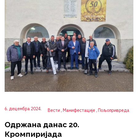
6. децембра 2024.
Вести
Манифестације
Пољопривреда
Одржана данас 20.
Кромпиријада