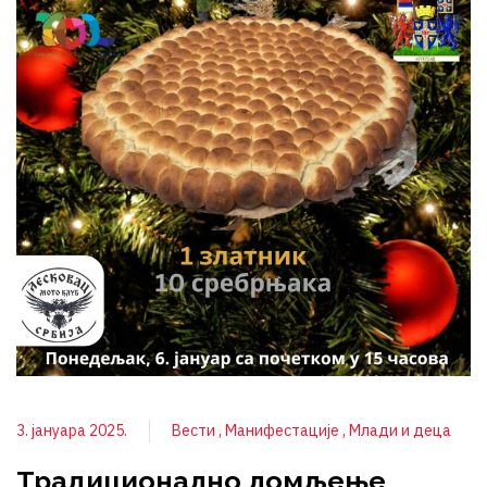
3. јануара 2025.
Вести
Манифестације
Млади и деца
Традиционално ломљење