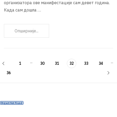
организатора ове манифестације сам девет година.
Када сам дошла …
Опширније...
...
...
1
30
31
32
33
34
36