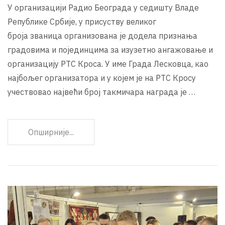
У организацији Радио Београда у седишту Владе
Републике Србије, у присуству великог
броја званица организована је додела признања
градовима и појединцима за изузетно ангажовање и
организацију РТС Кроса. У име Града Лесковца, као
најбољег организатора и у којем је на РТС Кросу
учествовао највећи број такмичара награда је …
Опширније...