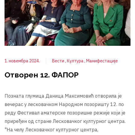
1. новембра 2024.
Вести
Култура
Манифестације
Отворен 12. ФАПОР
Позната глумица Даница Максимовић отворила је
вечерас у лесковачком Народном позоришту 12. по
реду Фестивал аматерске позоришне режије који је
приређен од стране Лесковачког културног центра.
"На челу Лесковачког културног центра,