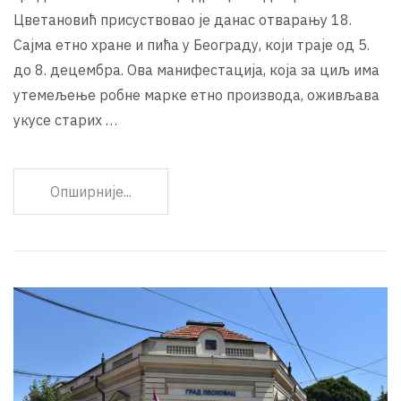
Цветановић присуствовао је данас отварању 18.
Сајма етно хране и пића у Београду, који траје од 5.
до 8. децембра. Ова манифестација, која за циљ има
утемељење робне марке етно производа, оживљава
укусе старих …
Опширније...