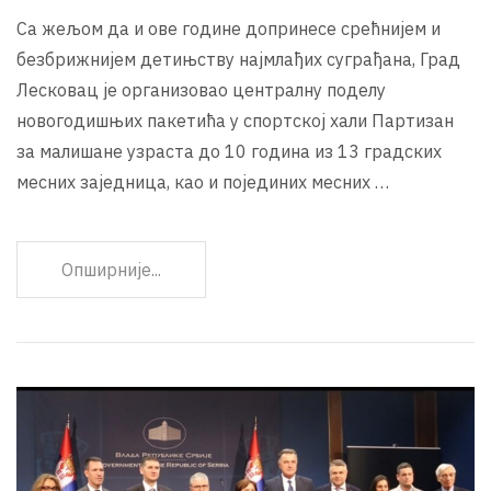
Са жељом да и ове године допринесе срећнијем и
безбрижнијем детињству најмлађих суграђана, Град
Лесковац је организовао централну поделу
новогодишњих пакетића у спортској хали Партизан
за малишане узраста до 10 година из 13 градских
месних заједница, као и појединих месних …
Опширније...