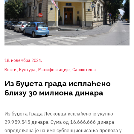
18. новембра 2024.
Вести
Култура
Манифестације
Саопштења
Из буџета града исплаћено
близу 30 милиона динара
Из буџета Града Лесковца исплаћено је укупно
29.959.545 динара. Сума од 16.666.666 динара
опредељена је на име субвенционисања превоза у