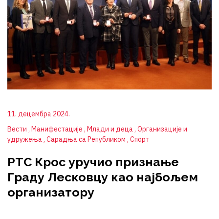
11. децембра 2024.
Вести
Манифестације
Млади и деца
Организације и
удружења
Сарадња са Републиком
Спорт
РТС Крос уручио признање
Граду Лесковцу као најбољем
организатору