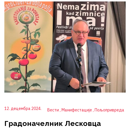
12. децембра 2024.
Вести
Манифестације
Пољопривреда
Градоначелник Лесковца