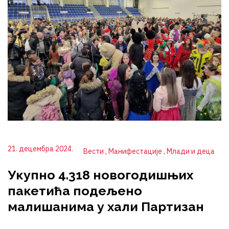
21. децембра 2024.
Вести
Манифестације
Млади и деца
Укупно 4.318 новогодишњих
пакетића подељено
малишанима у хали Партизан