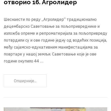
отворио 16. Агролидер
Шеснаести по реду „Агролидер“ традиционално
децембарско Саветовање за пољопривреднике и
изложба опреме и репроматеријала за пољопривреду
потврдили су и ове године једну од водећих позиција,
међу сајамско-едукативним манифестацијама за
повртаре у нашој земљи. Саветовање које је ове
године окупило 44 …
Опширније...