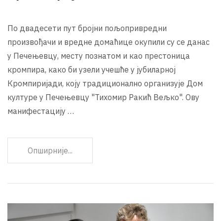
По двадесети пут бројни пољопривредни
произвођачи и вредне домаћице окупили су се данас
у Печењевцу, месту познатом и као престоница
кромпира, како би узели учешће у јубиларној
Кромпиријади, коју традиционално организује Дом
културе у Печењевцу "Тихомир Ракић Вељко". Ову
манифестацију …
Опширније...