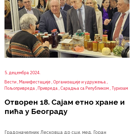
5. децембра 2024.
Вести
Манифестације
Организације и удружења
Пољопривреда
Привреда
Сарадња са Републиком
Туризам
Отворен 18. Сајам етно хране и
пића у Београду
Градоначелник Лесковца др сци. мед. Горан