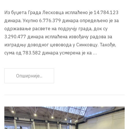
Из буџета Града Лесковца исплаћено је 14.784.123
динара. Укупно 6.776.379 динара опредељено је за
одржавање расвете на подручју града, док су
3.290.477 динара исплаћена извођачу радова за
изградњу доводног цевовода у Синковцу. Такође,
сума од 783.582 динара усмерена је ка …
Опширније...