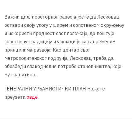
Важни циљ просторног развоја јесте да Лесковац
оствари своју улогу у ширем и сопственом окружењу
и искористи предност свог положаја, да поштује
сопствену традицију и усклади је са савременим
принципима развоја. Као центар свог
метрополитенског подручја, Лесковац треба да
обезбеди свакодневне потребе становништва, које
му гравитира.
ГЕНЕРАЛНИ УРБАНИСТИЧКИ ПЛАН можете
преузети
овде
.