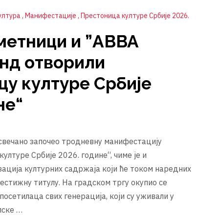
ултура
Манифестације
Престоница културе Србије 2026.
метници и ”ABBA
енд отворили
цу културе Србије
не“
 свечано започео тродневну манифестацију
лтуре Србије 2026. године“, чиме је и
зација културних садржаја који ће током наредних
естижну титулу. На градском тргу окупио се
 посетилаца свих генерација, који су уживали у
лске …