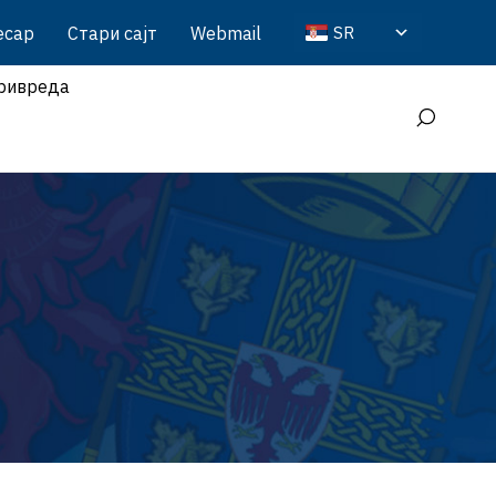
есар
Стари сајт
Webmail
SR
ривреда