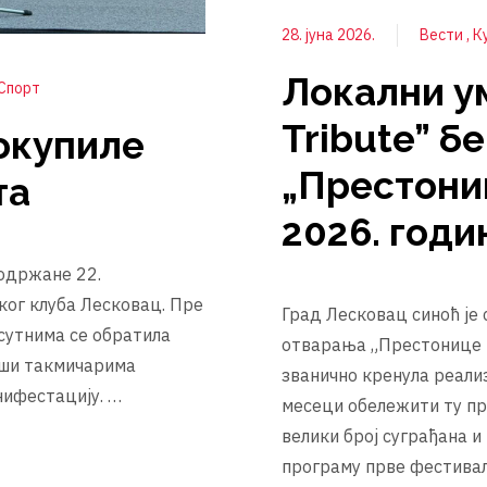
28. јуна 2026.
Вести
К
Локални у
Спорт
Tribute” б
 окупиле
„Престони
та
2026. годи
 одржане 22.
ког клуба Лесковац. Пре
Град Лесковац синоћ је
сутнима се обратила
отварања „Престонице ку
вши такмичарима
званично кренула реали
нифестацију. …
месеци обележити ту пр
велики број суграђана и
програму прве фестива