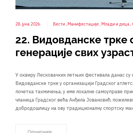
28. јуна 2026.
Вести
Манифестације
Млади и деца
22. Видовданске трке
генерације свих узрас
У оквиру Лесковачких летњих фестивала данас су
Видовданске трке у организацији Градског атлетс
почетка такмичења, у име локалне самоуправе при
чланица Градског већа Анђела Јовановић, пожеле
добродошлицу на ову традиционалну спортску ма
Опширније...