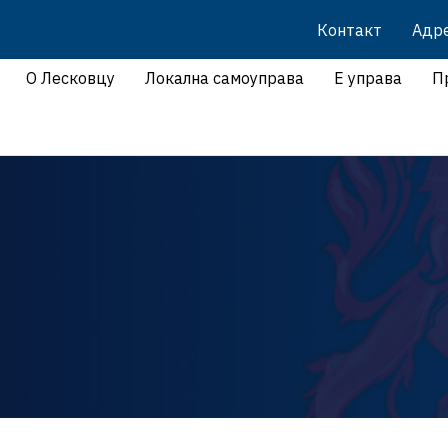
Контакт
Адр
О Лесковцу
Локална самоуправа
Е управа
П