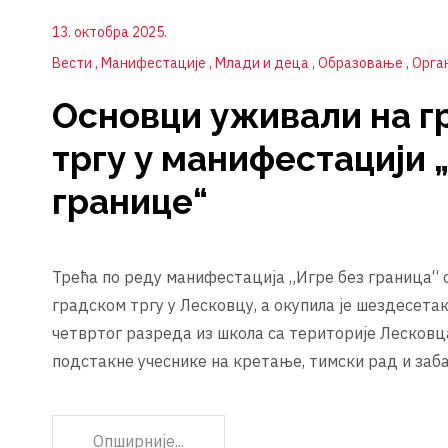
13. октобра 2025.
Вести
Манифестације
Млади и деца
Образовање
Орга
Основци уживали на г
тргу у манифестацији 
границе“
Трећа по реду манифестација „Игре без граница“ 
градском тргу у Лесковцу, а окупила је шездесета
четвртог разреда из школа са територије Лесков
подстакне учеснике на кретање, тимски рад и заб
Опширније...