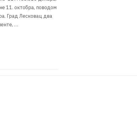
не 11. октобра, поводом
ра. Град Лесковац два
ленте, …