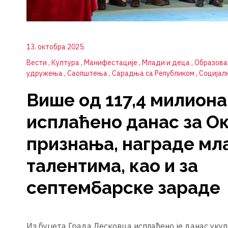
13. октобра 2025.
Вести
Култура
Манифестације
Млади и деца
Образов
удружења
Саопштења
Сарадња са Републиком
Социјал
Више од 117,4 милион
исплаћено данас за О
признања, награде мл
талентима, као и за
септембарске зараде
Из буџета Града Лесковца исплаћено је данас уку