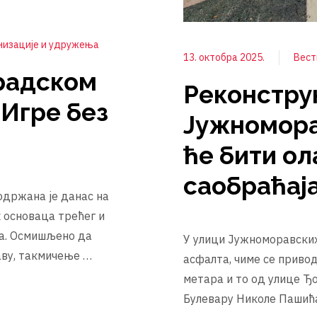
низације и удружења
13. октобра 2025.
Вес
радском
Реконстру
„Игре без
Јужномора
ће бити о
саобраћај
одржана је данас на
к основаца трећег и
ца. Осмишљено да
У улици Јужноморавских
аву, такмичење …
асфалта, чиме се приво
метара и то од улице Ђ
Булевару Николе Пашића