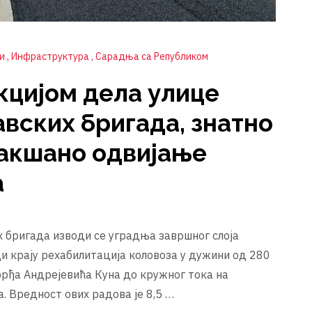
ти
Инфраструктура
Сарадња са Републиком
кцијом дела улице
вских бригада, знатно
лакшано одвијање
а
 бригада изводи се уградња завршног слоја
ди крају рехабилитација коловоза у дужини од 280
орђа Андрејевића Куна до кружног тока на
. Вредност ових радова је 8,5 …