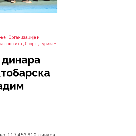
ање
Организације и
на заштита
Спорт
Туризам
а динара
ктобарска
адим
пно 117.453.810 динара.