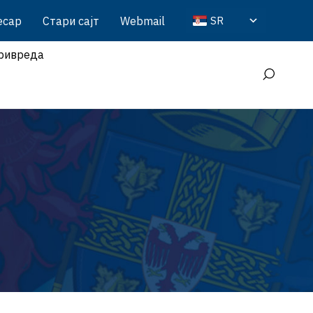
есар
Стари сајт
Webmail
SR
ривреда