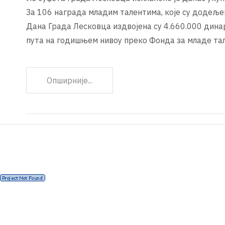
За 106 награда младим талентима, које су додеље
Дана Града Лесковца издвојена су 4.660.000 дина
пута на годишњем нивоу преко Фонда за младе та
Опширније...