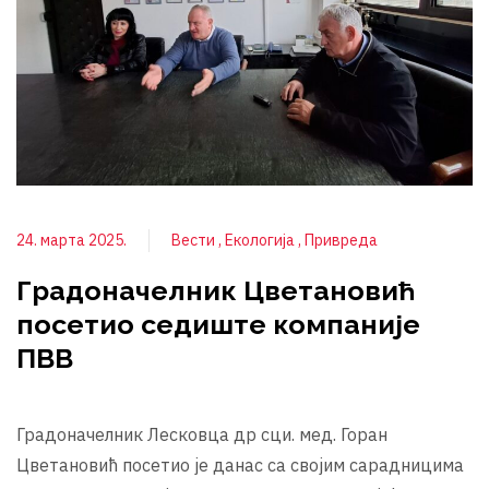
24. марта 2025.
Вести
Екологија
Привреда
Градоначелник Цветановић
посетио седиште компаније
ПВВ
Градоначелник Лесковца др сци. мед. Горан
Цветановић посетио је данас са својим сарадницима