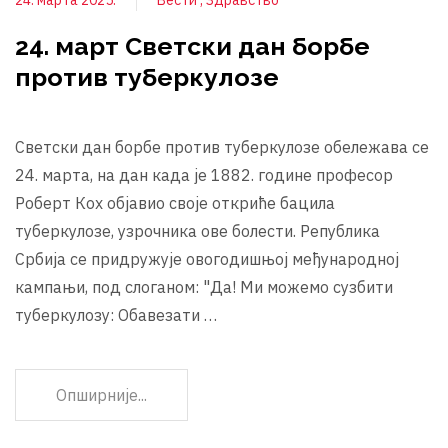
24. марта 2025.
Вести
Здравство
24. март Светски дан борбе
против туберкулозе
Светски дан борбе против туберкулозе обележава се
24. марта, на дан када је 1882. године професор
Роберт Кох објавио своје откриће бацила
туберкулозе, узрочника ове болести. Република
Србија се придружује овогодишњој међународној
кампањи, под слоганом: "Да! Ми можемо сузбити
туберкулозу: Обавезати …
Опширније...