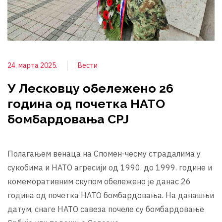
24. марта 2025.
Вести
У Лесковцу обележено 26
година од почетка НАТО
бомбардовања СРЈ
Полагањем венаца на Спомен-чесму страдалима у
сукобима и НАТО агресији од 1990. до 1999. године и
комеморативним скупом обележено је данас 26
година од почетка НАТО бомбардовања. На данашњи
датум, снаге НАТО савеза почеле су бомбардовање