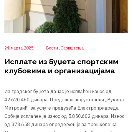
24. марта 2025.
Вести
Саопштења
Исплате из буџета спортским
клубовима и организацијама
Из градског буџета данас је исплаћен износ од
42.620.460 динара. Предшколској установи „Вукица
Митровић“ за услуге предузећа Електропривреда
Србије исплаћен је износ од 5.850.602 динара. Износ
од 378.658 динара опредељен је за трошкове ка