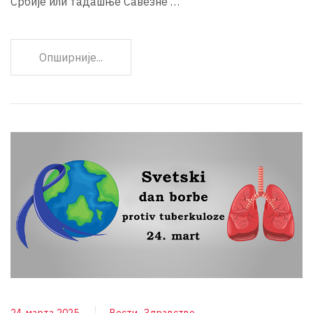
Србије или тадашње Савезне …
Опширније...