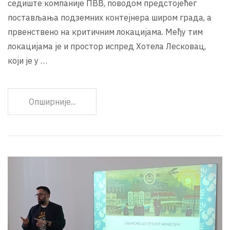
седиште компаније ПВВ, поводом предстојећег
постављања подземних контејнера широм града, а
првенствено на критичним локацијама. Међу тим
локацијама је и простор испред Хотела Лесковац,
који је у …
Опширније...