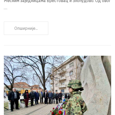
Месним заједницама Брестовац и Злоћудово. Од овог
…
Опширније...