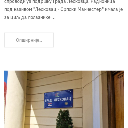
спроводи уз подршку Града Лесковца. Радионица
под називом "Лесковац - Српски Манчестер" имала је
за циљ да полазнике …
Опширније...