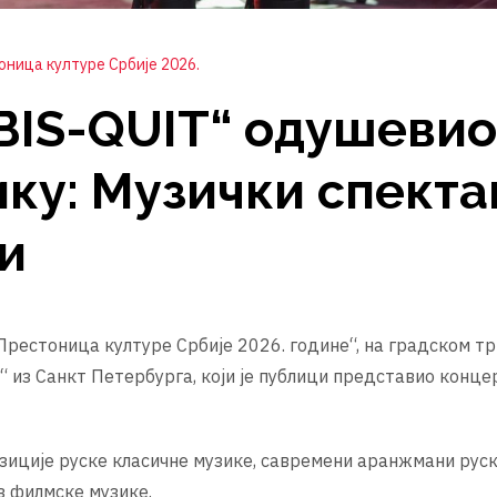
оница културе Србије 2026.
„BIS-QUIT“ одушевио
ку: Музички спекта
ти
рестоница културе Србије 2026. године“, на градском тр
“ из Санкт Петербурга, који је публици представио конце
озиције руске класичне музике, савремени аранжмани рус
з филмске музике.