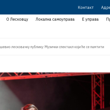
Контакт
Адр
О Лесковцу
Локална самоуправа
Е управа
П
шевио лесковачку публику: Музички спектакл који ће се памтити