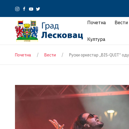
Почетна
Вести
Култура
Почетна
Вести
Руски оркестар „BIS-QUIT“ оду