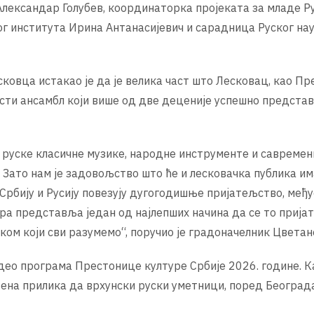
Александар Голубев, координаторка пројеката за младе Р
ог института Ирина Антанасијевич и сарадница Руског на
овца истакао је да је велика част што Лесковац, као П
гости ансамбл који више од две деценије успешно предста
у руске класичне музике, народне инструменте и савремен
 Зато нам је задовољство што ће и лесковачка публика и
Србију и Русију повезују дугогодишње пријатељство, међ
ра представља један од најлепших начина да се то прија
иком који сви разумемо“, поручио је градоначелник Цветан
 део програма Престонице културе Србије 2026. године. К
твена прилика да врхунски руски уметници, поред Београда