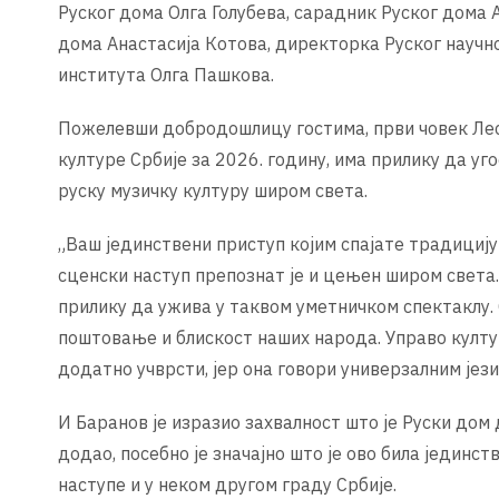
Руског дома Олга Голубева, сарадник Руског дома 
дома Анастасија Котова, директорка Руског научн
института Олга Пашкова.
Пожелевши добродошлицу гостима, први човек Леск
културе Србије за 2026. годину, има прилику да у
руску музичку културу широм света.
„Ваш јединствени приступ којим спајате традициј
сценски наступ препознат је и цењен широм света.
прилику да ужива у таквом уметничком спектаклу. 
поштовање и блискост наших народа. Управо култу
додатно учврсти, јер она говори универзалним јез
И Баранов је изразио захвалност што је Руски дом
додао, посебно је значајно што је ово била јединс
наступе и у неком другом граду Србије.