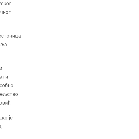
уског
учног
рестоница
вља
и
мати
усобно
тељство
овић.
ако је
,