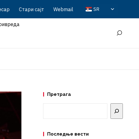
есар
Стари сајт
Webmail
SR
ривреда
Претрага
Претрага
Последње вести