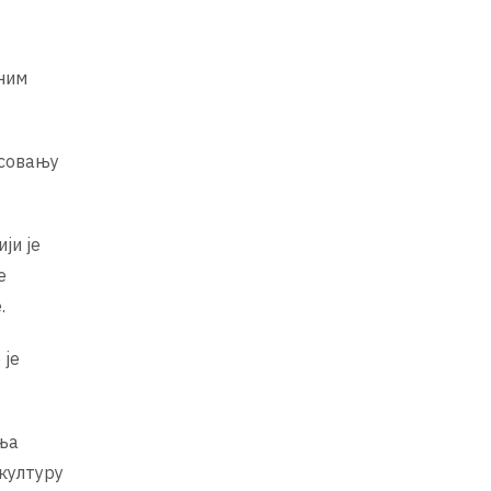
сним
есовању
ји је
е
.
 је
иња
културу