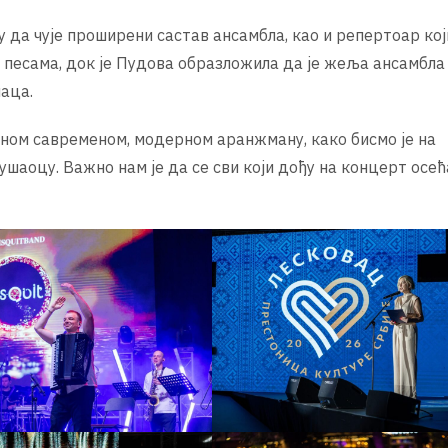
у да чује проширени састав ансамбла, као и репертоар кој
песама, док је Пудова образложила да је жеља ансамбла
аца.
дном савременом, модерном аранжману, како бисмо је на
шаоцу. Важно нам је да се сви који дођу на концерт осећ