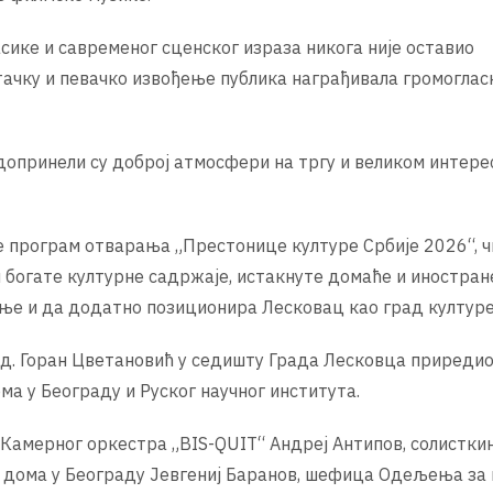
сике и савременог сценског израза никога није оставио
 тачку и певачко извођење публика награђивала громогла
допринели су доброј атмосфери на тргу и великом интер
 програм отварања „Престонице културе Србије 2026“, чи
богате културне садржаје, истакнуте домаће и иностран
ње и да додатно позиционира Лесковац као град културе
д. Горан Цветановић у седишту Града Лесковца приредио
ма у Београду и Руског научног института.
 Камерног оркестра „BIS-QUIT“ Андреј Антипов, солистк
г дома у Београду Јевгениј Баранов, шефица Одељења за 