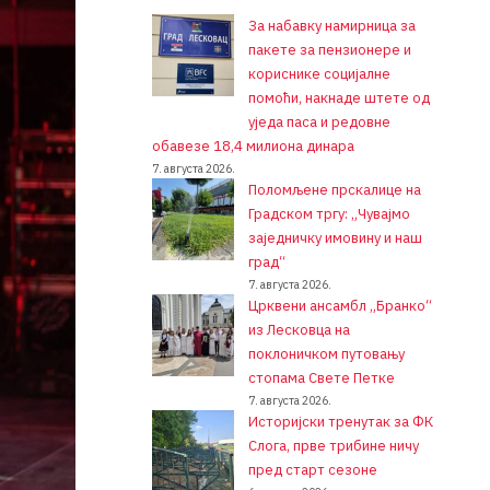
За набавку намирница за
пакете за пензионере и
кориснике социјалне
помоћи, накнаде штете од
уједа паса и редовне
обавезе 18,4 милиона динара
7. августа 2026.
Поломљене прскалице на
Градском тргу: „Чувајмо
заједничку имовину и наш
град“
7. августа 2026.
Црквени ансамбл „Бранко“
из Лесковца на
поклоничком путовању
стопама Свете Петке
7. августа 2026.
Историјски тренутак за ФК
Слога, прве трибине ничу
пред старт сезоне