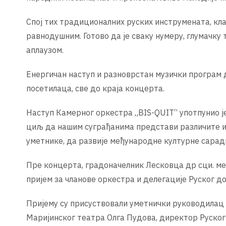
Спој тих традиционалних руских инструмената, кла
равнодушним. Готово да је сваку нумеру, глумачку
аплаузом.
Енергичан наступ и разноврстан музички програм 
посетилаца, све до краја концерта.
Наступ Камерног оркестра „BIS-QUIT“ употпунио је
циљ да нашим суграђанима представи различите и 
уметнике, да развије међународне културне сарад
Пре концерта, градоначелник Лесковца др сци. ме
пријем за чланове оркестра и делегације Руског до
Пријему су присуствовали уметнички руководилац
Маријинског театра Олга Пудова, директор Руско