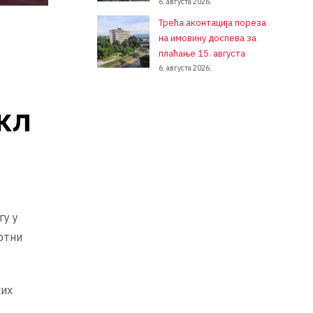
6. августа 2026.
Трећа аконтација пореза
на имовину доспева за
плаћање 15. августа
6. августа 2026.
кл
гу у
ртни
ких