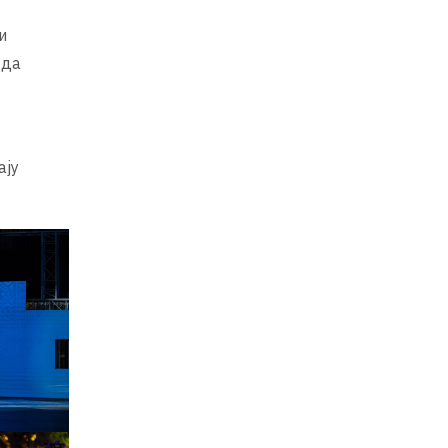
и
 да
ају