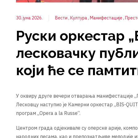
30. јуна 2026.
Вести
Култура
Манифестације
Прест
Руски оркестар 
лесковачку публи
који ће се памти
У оквиру друге вечери отварања манифестације „П
Лесковцу наступио је Камерни оркестар „BIS-QUIT
програм „Opera a la Russe“.
Центром града одјекивале су оперске арије, комп
народних песама, као и препознатљиве мелодије и