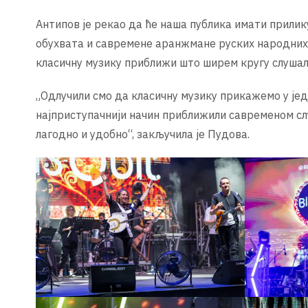
Антипов је рекао да ће наша публика имати прилик
обухвата и савремене аранжмане руских народних 
класичну музику приближи што ширем кругу слушал
„Одлучили смо да класичну музику прикажемо у је
најприступачнији начин приближили савременом слу
лагодно и удобно“, закључила је Пудова.