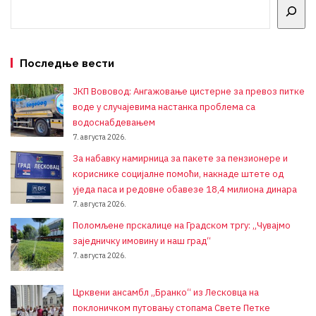
Последње вести
ЈКП Вововод: Ангажовање цистерне за превоз питке
воде у случајевима настанка проблема са
водоснабдевањем
7. августа 2026.
За набавку намирница за пакете за пензионере и
кориснике социјалне помоћи, накнаде штете од
уједа паса и редовне обавезе 18,4 милиона динара
7. августа 2026.
Поломљене прскалице на Градском тргу: „Чувајмо
заједничку имовину и наш град“
7. августа 2026.
Црквени ансамбл „Бранко“ из Лесковца на
поклоничком путовању стопама Свете Петке