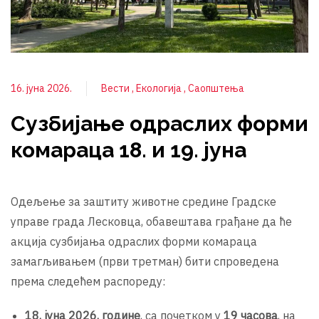
16. јуна 2026.
Вести
Екологија
Саопштења
Сузбијање одраслих форми
комараца 18. и 19. јуна
Одељење за заштиту животне средине Градске
управе града Лесковца, обавештава грађане да ће
акција сузбијања одраслих форми комараца
замагљивањем (први третман) бити спроведена
према следећем распореду:
18. јуна 2026. године
, са почетком у
19 часова
, на