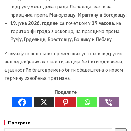
подручју ужег дела града Лесковца, као и на
правцима према
Манојловцу, Мрштану и Богојевцу
;
19. јуна 2026. године
, са почетком у
19 часова
, на
територији града Лесковца, на правцима према
Вучју, Грделици, Брестовцу, Бојнику и Лебану
.
У случају неповољних временских услова или других
непредвиђених околности, акција ће бити одложена,
а јавност ће благовремено бити обавештена о новом
термину извођења третмана.
Поделите
Претрага
Претрага