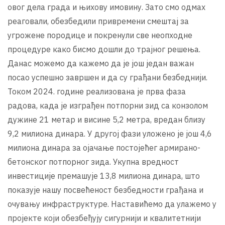
овог дела града и њихову имовину. Зато смо одмах
реаговали, обезбедили привремени смештај за
угрожене породице и покренули све неопходне
процедуре како бисмо дошли до трајног решења.
Данас можемо да кажемо да је још један важан
посао успешно завршен и да су грађани безбеднији.
Током 2024. године реализована је прва фаза
радова, када је изграђен потпорни зид са конзолом
дужине 21 метар и висине 5,2 метра, вредан близу
9,2 милиона динара. У другој фази уложено је још 4,6
милиона динара за ојачање постојећег армирано-
бетонског потпорног зида. Укупна вредност
инвестиције премашује 13,8 милиона динара, што
показује нашу посвећеност безбедности грађана и
очувању инфраструктуре. Наставићемо да улажемо у
пројекте који обезбеђују сигурнији и квалитетнији