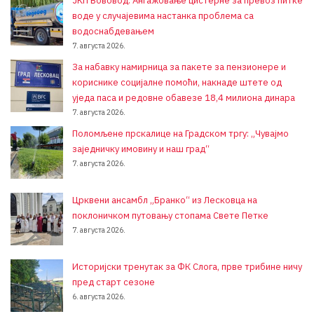
ЈКП Вововод: Ангажовање цистерне за превоз питке
воде у случајевима настанка проблема са
водоснабдевањем
7. августа 2026.
За набавку намирница за пакете за пензионере и
кориснике социјалне помоћи, накнаде штете од
уједа паса и редовне обавезе 18,4 милиона динара
7. августа 2026.
Поломљене прскалице на Градском тргу: „Чувајмо
заједничку имовину и наш град“
7. августа 2026.
Црквени ансамбл „Бранко“ из Лесковца на
поклоничком путовању стопама Свете Петке
7. августа 2026.
Историјски тренутак за ФК Слога, прве трибине ничу
пред старт сезоне
6. августа 2026.