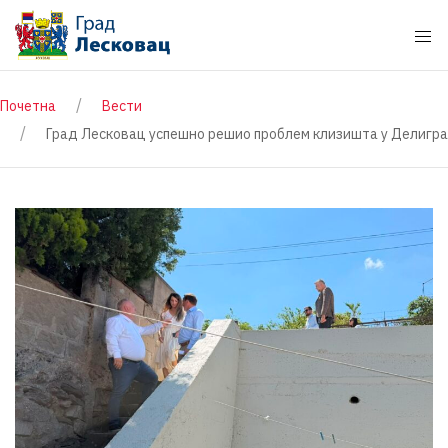
Почетна
Вести
Град Лесковац успешно решио проблем клизишта у Делиград