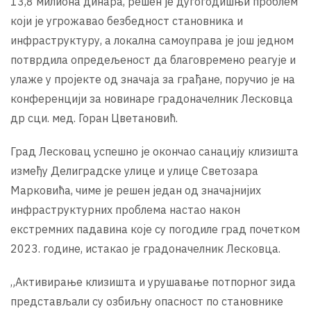
13,8 милиона динара, решен је дугогодишњи проблем
који је угрожавао безбедност становника и
инфраструктуру, а локална самоуправа је још једном
потврдила опредељеност да благовремено реагује и
улаже у пројекте од значаја за грађане, поручио је на
конференцији за новинаре градоначелник Лесковца
др сци. мед. Горан Цветановић.
Град Лесковац успешно је окончао санацију клизишта
између Делиградске улице и улице Светозара
Марковића, чиме је решен један од значајнијих
инфраструктурних проблема настао након
екстремних падавина које су погодиле град почетком
2023. године, истакао је градоначелник Лесковца.
„Активирање клизишта и урушавање потпорног зида
представљали су озбиљну опасност по становнике