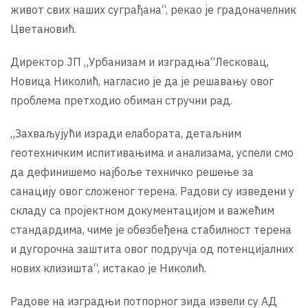
живот свих наших суграђана“, рекао је градоначелник
Цветановић.
Директор ЈП „Урбанизам и изградња“Лесковац,
Новица Николић, нагласио је да је решавању овог
проблема претходио обиман стручни рад.
„Захваљујући изради елабората, детаљним
геотехничким испитивањима и анализама, успели смо
да дефинишемо најбоље техничко решење за
санацију овог сложеног терена. Радови су изведени у
складу са пројектном документацијом и важећим
стандардима, чиме је обезбеђена стабилност терена
и дугорочна заштита овог подручја од потенцијалних
нових клизишта“, истакао је Николић.
Радове на изградњи потпорног зида извели су АД