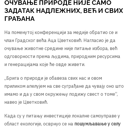
ОЧУВАЊЕ ПРИРОДЕ НИЈЕ САМО
ЗАДАТАК НАДЛЕЖНИХ, ВЕЋ И СВИХ
ГРАЂАНА
На поменутој конференцији за медије обратио се и
члан Градског већа Аца Цветковић. Нагласио је да
очување животне средине није питање избора, већ
одговорности према људима, природним ресурсима
и генерацијама које ће овде живети.
„Брига о природи је обавеза свих нас и овом
приликом апелујем на све суграђане да чувају оно што
имамо и да у свом окружењу подижу свест о томе“,
навео је Цветковић.
Када су у питању инвестиције локалне самоуправе у
област екологије, осврнуо се на
пошумљавање у селу