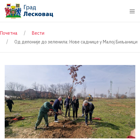
Почетна
Вести
Од депоније до зеленила: Нове саднице у Малој Биљаници