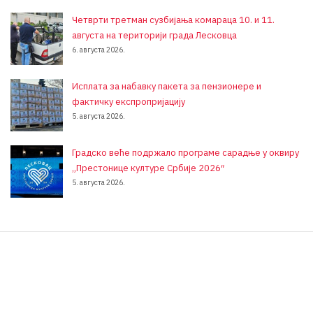
Четврти третман сузбијања комараца 10. и 11.
августа на територији града Лесковца
6. августа 2026.
Исплата за набавку пакета за пензионере и
фактичку експропријацију
5. августа 2026.
Градско веће подржало програме сарадње у оквиру
„Престонице културе Србије 2026″
5. августа 2026.