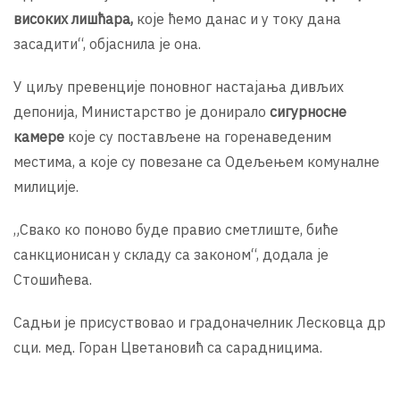
високих лишћара,
које ћемо данас и у току дана
засадити“, објаснила је она.
У циљу превенције поновног настајања дивљих
депонија, Министарствo je донирало
сигурносне
камере
које су постављене на горенаведеним
местима, а које су повезане са Одељењем комуналне
милиције.
„Свако ко поново буде правио сметлиште, биће
санкционисан у складу са законом“, додала је
Стошићева.
Садњи је присуствовао и градоначелник Лесковца др
сци. мед. Горан Цветановић са сарадницима.