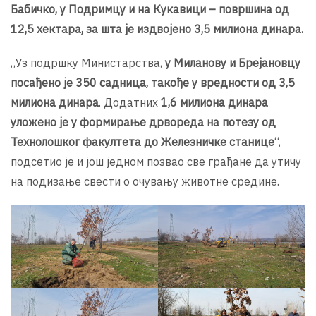
Бабичко, у Подримцу и на Кукавици – површина од
12,5 хектара, за шта је издвојено 3,5 милиона динара.
„Уз подршку Министарства,
у Миланову и Брејановцу
посађено је 350 садница, такође у вредности од 3,5
милиона динара
. Додатних
1,6 милиона динара
уложено је у формирање дрвореда на потезу од
Технолошког факултета до Железничке станице
“,
подсетио је и још једном позвао све грађане да утичу
на подизање свести о очувању животне средине.