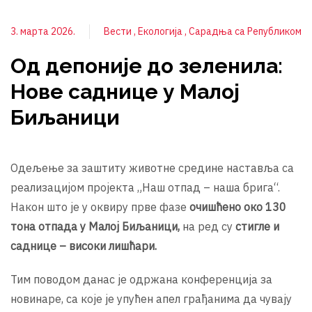
3. марта 2026.
Вести
Екологија
Сарадња са Републиком
Од депоније до зеленила:
Нове саднице у Малој
Биљаници
Одељење за заштиту животне средине наставља са
реализацијом пројекта „Наш отпад – наша брига“.
Након што је у оквиру прве фазе
очишћено око 130
тона отпада у Малој Биљаници,
на ред су
стигле и
саднице – високи лишћари.
Тим поводом данас је одржана конференција за
новинаре, са које је упућен апел грађанима да чувају