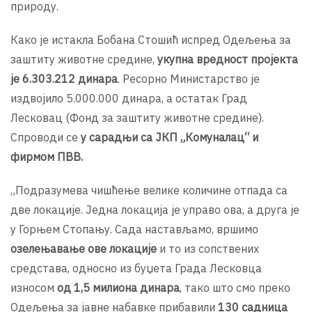
природу.
Како је истакла Бобана Стошић испред Одељења за
заштиту животне средине,
укупна вредност пројекта
је 6.303.212 динара
. Ресорно Министарство је
издвојило 5.000.000 динара, а остатак Град
Лесковац (Фонд за заштиту животне средине).
Спроводи се
у сарадњи са ЈКП „Комуналац“ и
фирмом ПВВ.
„Подразумева чишћење велике количине отпада са
две локације. Једна локација је управо ова, а друга је
у Горњем Стопању. Сада настављамо, вршимо
озелењавање ове локације
и то из сопствених
средстава, односно из буџета Града Лесковца
износом
од 1,5 милиона динара
, тако што смо преко
Одељења за јавне набавке прибавили
130 садница