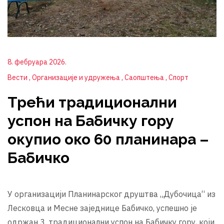
8. фебруара 2026.
Вести
Организације и удружења
Саопштења
Спорт
Трећи традиционални
успон на Бабичку гору
окупио око 60 планинара –
Бабичко
У организацији Планинарског друштва „Дубочица“ из
Лесковца и Месне заједнице Бабичко, успешно је
одржан 3. традиционални успон на Бабичку гору, који