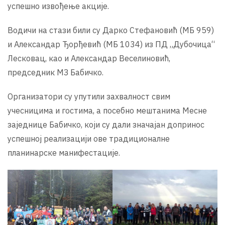
успешно извођење акције.
Водичи на стази били су Дарко Стефановић (МБ 959)
и Александар Ђорђевић (МБ 1034) из ПД „Дубочица“
Лесковац, као и Александар Веселиновић,
председник МЗ Бабичко.
Организатори су упутили захвалност свим
учесницима и гостима, а посебно мештанима Месне
заједнице Бабичко, који су дали значајан допринос
успешној реализацији ове традиционалне
планинарске манифестације.