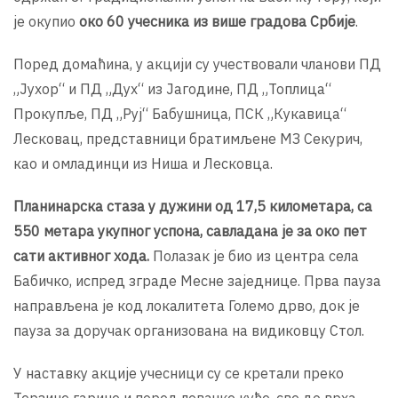
је окупио
око 60 учесника из више градова Србије
.
Поред домаћина, у акцији су учествовали чланови ПД
„Јухор“ и ПД „Дух“ из Јагодине, ПД „Топлица“
Прокупље, ПД „Руј“ Бабушница, ПСК „Кукавица“
Лесковац, представници братимљене МЗ Секурич,
као и омладинци из Ниша и Лесковца.
Планинарска стаза у дужини од 17,5 километара, са
550 метара укупног успона, савладана је за око пет
сати активног хода.
Полазак је био из центра села
Бабичко, испред зграде Месне заједнице. Прва пауза
направљена је код локалитета Големо дрво, док је
пауза за доручак организована на видиковцу Стол.
У наставку акције учесници су се кретали преко
Терзине гарине и поред ловачке куће, све до врха