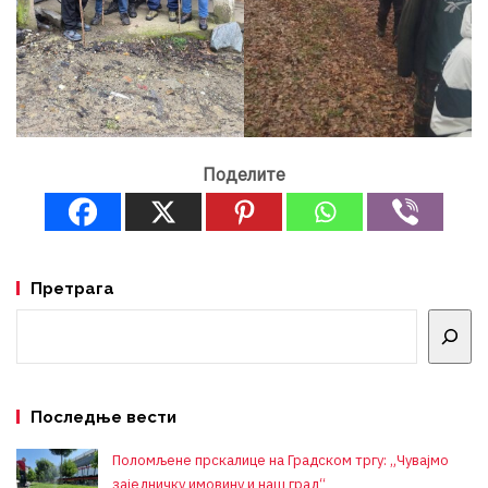
Поделите
Претрага
Претрага
Последње вести
Поломљене прскалице на Градском тргу: „Чувајмо
заједничку имовину и наш град“