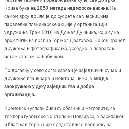
Крива бука
на 1059 метара надморске висине.
На
самом врху дошло је до сусрета са учесницима
паралелне планинарске акције у организацији
удружења Трем 1810 из Доњег Душника, који су на
врх стигли из правца Горњег Драговља. Након краћег
дружења и фотографисања, уследио је повратак
истом стазом ка Бабичком.
По доласку у село организован је заједнички ручак и
дружење планинара и мештана, чиме је
акција
заокружена у духу заједништва и добре
организације.
Временски услови били су облачни и магловити, са
температуром око 10 степени Целзијуса, а расквашен
и блатњав терен није представљао препреку за