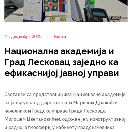
11. децембра 2025.
Вести
Национална академија и
Град Лесковац заједно ка
ефикаснијој јавној управи
Састанак са представницима Националне академије
за јавну управу, директорком Марином Дражић и
начелником Градске управе Града Лесковца
Милошем Цветановићем, одржан је у конструктивној
и радној атмосфери, у кабинету градоначелника