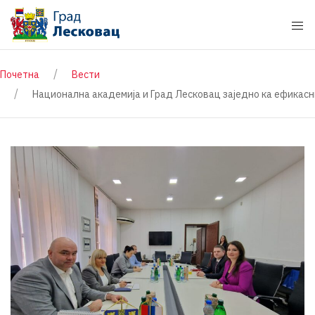
Почетна
Вести
Национална академија и Град Лесковац заједно ка ефикасниј