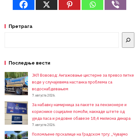
Претрага
Претрага
Последње вести
ЈКП Вововод: Ангажовање цистерне за превоз питке
воде у случајевима настанка проблема са
водоснабдевањем
7. августа 2026.
За набавку намирница за пакете за пензионере и
кориснике социјалне помоћи, накнаде штете од
уједа паса и редовне обавезе 18,4 милиона динара
7. августа 2026.
Поломљене прскалице на Градском тргу: „Чувајмо