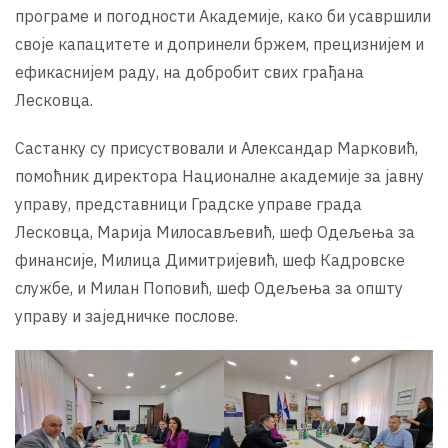
програме и погодности Академије, како би усавршили
своје капацитете и допринели бржем, прецизнијем и
ефикаснијем раду, на добробит свих грађана
Лесковца.
Састанку су присуствовали и Александар Марковић,
помоћник директора Националне академије за јавну
управу, представници Градске управе града
Лесковца, Марија Милосављевић, шеф Одељења за
финансије, Милица Димитријевић, шеф Кадровске
службе, и Милан Поповић, шеф Одељења за општу
управу и заједничке послове.