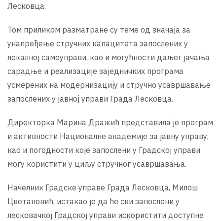
Лесковца.
Том приликом разматране су теме од значаја за
унапређење стручних капацитета запослених у
локалној самоуправи, као и могућности даљег јачања
сарадње и реализације заједничких програма
усмерених на модернизацију и стручно усавршавање
запослених у јавној управи Града Лесковца.
Директорка Марина Дражић представила је програм
и активности Националне академије за јавну управу,
као и погодности које запослени у Градској управи
могу користити у циљу стручног усавршавања.
Начелник Градске управе Града Лесковца, Милош
Цветановић, истакао је да ће сви запослени у
лесковачкој Градској управи искористити доступне