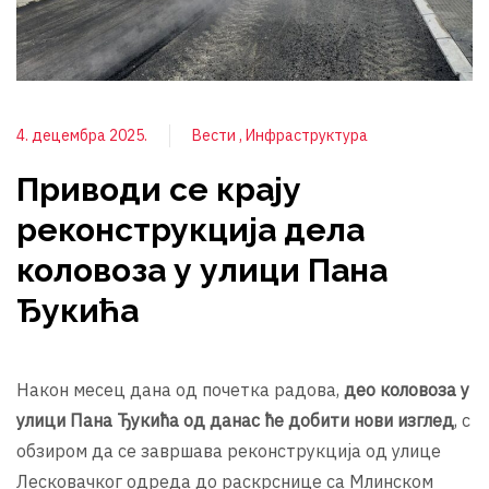
4. децембра 2025.
Вести
Инфраструктура
Приводи се крају
реконструкција дела
коловоза у улици Пана
Ђукића
Након месец дана од почетка радова,
део коловоза у
улици Пана Ђукића од данас ће добити нови изглед
, с
обзиром да се завршава реконструкција од улице
Лесковачког одреда до раскрснице са Млинском