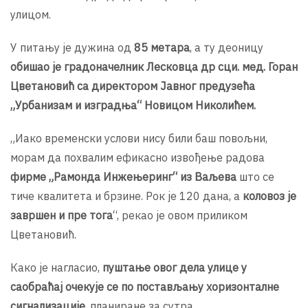
улицом.
У питању је дужина од
85 метара
, а ту деоницу
обишао је градоначелник Лесковца др сци. мед. Горан
Цветановић са директором Јавног предузећа
„Урбанизам и изградња“ Новицом Николићем.
„Иако временски услови нису били баш повољни,
морам да похвалим ефикасно извођење радова
фирме „Рамонда Инжењеринг“ из Ваљева
што се
тиче квалитета и брзине. Рок је 120 дана, а
коловоз је
завршен и пре тога
“, рекао је овом приликом
Цветановић.
Како је нагласио,
пуштање овог дела улице у
саобраћај очекује се по постављању хоризонталне
сигнализације
, планиране за сутра.