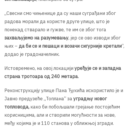
„Свесни смо чињенице да су наши суграђани због
радова морали да користе друге улице, што је
понекад стварало и гужве, те им се због тога
захваљујемо на разумевању
, јер се ово изводи због
њих –
да би се и пешаци и возачи сигурније кретали
“,
додао је градоначелник.
Истовремено, на овој локацији
уређује се и западна
страна тротоара од 240 метара.
Реконструкцију улице Пана Ђукића искористило је и
Јавно предузеће „Топлана“ за
уградњу новог
топловода,
како би побољшали грејање постојећим
корисницима, али и створили могућности за нове,
међу којима је и 110 станова у оближњој згради.