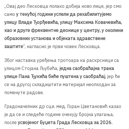
„Овај део Лесковца полако добија ново лице, јер смо
само
у текућој години успели да рехабилитујемо
улицу Владе Ђорђевића, улицу Максима Ковачевића,
као и друге фреквентне деонице у центру, у околини
образовних установа и објеката здравствене
заштите
“, нагласио је први човек Лесковца.
Због наставка уређења тротоара ка раскрсници са
улицом Стојана Љубића,
једна саобраћајна трака
улице Пана Ђукића биће пуштена у саобраћај
, јер ће
се на другој складиштити материјал неопходан за
поменуте радове.
Градоначелник др сци. мед. Горан Цветановић казао
је да се и следеће године очекују бројна улагања,
после
усвојеног Буџета Града Лесковца за 2026.