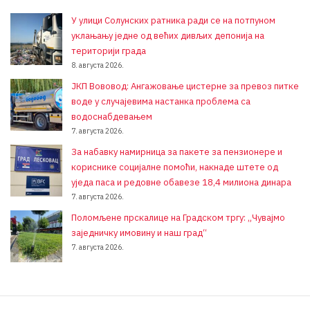
У улици Солунских ратника ради се на потпуном
уклањању једне од већих дивљих депонија на
територији града
8. августа 2026.
ЈКП Вововод: Ангажовање цистерне за превоз питке
воде у случајевима настанка проблема са
водоснабдевањем
7. августа 2026.
За набавку намирница за пакете за пензионере и
кориснике социјалне помоћи, накнаде штете од
уједа паса и редовне обавезе 18,4 милиона динара
7. августа 2026.
Поломљене прскалице на Градском тргу: „Чувајмо
заједничку имовину и наш град“
7. августа 2026.