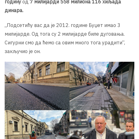
годину
од
7 милијарди 558 милиона 116 хиљада
динара.
„Подсетићу вас да је 2012. године Буџет имао 3
милијарде. Од тога су 2 милијарде биле дуговања.
Сигурни смо да ћемо са овим много тога урадити“,
закључио је он.