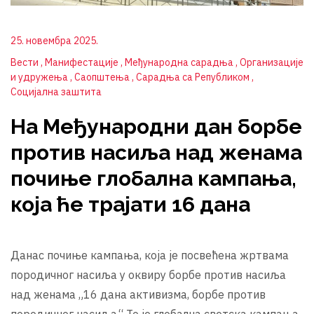
25. новембра 2025.
Вести
Манифестације
Међународна сарадња
Организације
и удружења
Саопштења
Сарадња са Републиком
Социјална заштита
На Међународни дан борбе
против насиља над женама
почиње глобална кампања,
која ће трајати 16 дана
Данас почиње кампања, која је посвећена жртвама
породичног насиља у оквиру борбе против насиља
над женама „16 дана активизма, борбе против
породичног насиља.“ То је глобална светска кампања