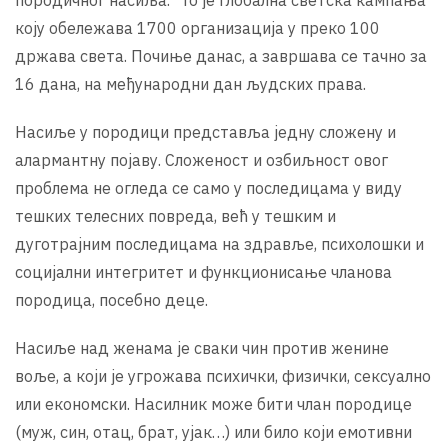
коју обележава 1700 организација у преко 100
држава света. Почиње данас, а завршава се тачно за
16 дана, на међународни дан људских права.
Насиље у породици представља једну сложену и
алармантну појаву. Сложеност и озбиљност овог
проблема не огледа се само у последицама у виду
тешких телесних повреда, већ у тешким и
дуготрајним последицама на здравље, психолошки и
социјални интегритет и функционисање чланова
породица, посебно деце.
Насиље над женама је сваки чин против женине
воље, а који је угрожава психички, физички, сексуално
или економски. Насилник може бити члан породице
(муж, син, отац, брат, ујак…) или било који емотивни