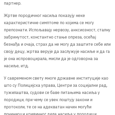
партнер.
Жртве породичног насиља показују неке
карактеристичне симптоме по којима се могу
препознати. Испољавају нервозу, анксиозност, сталну
забринутост, константно стање опреза, осећај
безнађа и очаја, страх да не могу да заштите себе или
своју децу, жртва верује да заслужује насиље и да га
је она испровоцирала, мисли да је одговорна за
насиље, итд.
У савременом свету многе државне институције као
што су Полицијска управа, Центри за социјални рад,
тужилаштва, судови се баве питањима насиља у
породици, при чему се увек поштују закони и
протоколи, те се на адекватан начин могући
починиоци кривичног дела насиља у породици