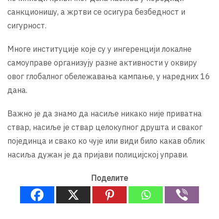
санкционишу, а жртви се осигура безбедност и
сигурност.
Многе институције које су у ингеренцији локалне
самоуправе организују разне активности у оквиру
овог глобалног обележавања кампање, у наредних 16
дана.
Важно је да знамо да насиље никако није приватна
ствар, насиље је ствар целокупног друшта и сваког
појединца и свако ко чује или види било какав облик
насиља дужан је да пријави полицијској управи.
Поделите