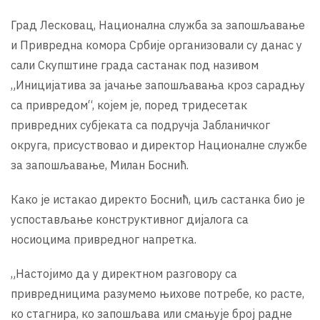
Град Лесковац, Национална служба за запошљавање
и Привредна комора Србије организовали су данас у
сали Скупштине града састанак под називом
„Иницијатива за јачање запошљавања кроз сарадњу
са привредом“, којем је, поред тридесетак
привредних субјеката са подручја Јабланичког
округа, присуствовао и директор Националне службе
за запошљавање, Милан Боснић.
Како је истакао директо Боснић, циљ састанка био је
успостављање конструктивног дијалога са
носиоцима привредног напретка.
„Настојимо да у директном разговору са
привредницима разумемо њихове потребе, ко расте,
ко стагнира, ко запошљава или смањује број радне