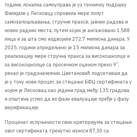
године, локална самоуправа је уз техничку подршку
Филијале у Лесковцу спровела мере попут
самозапошљавања, стручне праксе, јавних радова и
нових радних места, путем којих је ангажовано 1.588
лица и за шта смо издвојили 272,7 милиона динара. У
2025. години опредељено је 15 милиона динара за
реализацију мере стручна пракса за високошколце и
за високошколце са просечном оценом преко 9“,
рекао је градоначелник Цветановић подсетивши да
је у току нови процес за стицање БФЦ сертификата у
којем је Лесковац као једини град међу 135 градова
и општина успео да из фазе евалуације пређе у фазу
верификације.
Проценат испуњености свих критеријума за стицање
овог сертификата тренутно износи 87,30 са