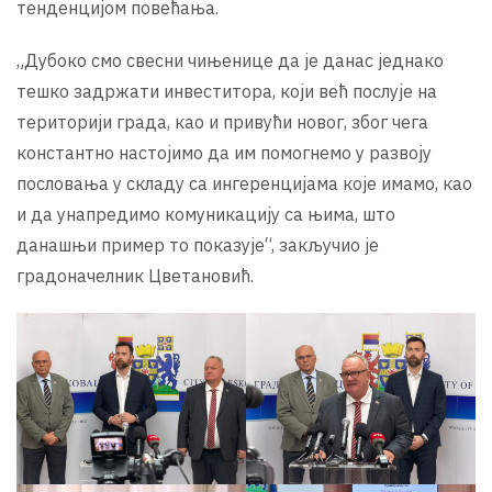
тенденцијом повећања.
„Дубоко смо свесни чињенице да је данас једнако
тешко задржати инвеститора, који већ послује на
територији града, као и привући новог, због чега
константно настојимо да им помогнемо у развоју
пословања у складу са ингеренцијама које имамо, као
и да унапредимо комуникацију са њима, што
данашњи пример то показује“, закључио је
градоначелник Цветановић.