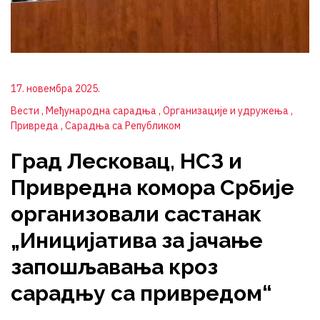
17. новембра 2025.
Вести
Међународна сарадња
Организације и удружења
Привреда
Сарадња са Републиком
Град Лесковац, НСЗ и
Привредна комора Србије
организовали састанак
„Иницијатива за јачање
запошљавања кроз
сарадњу са привредом“