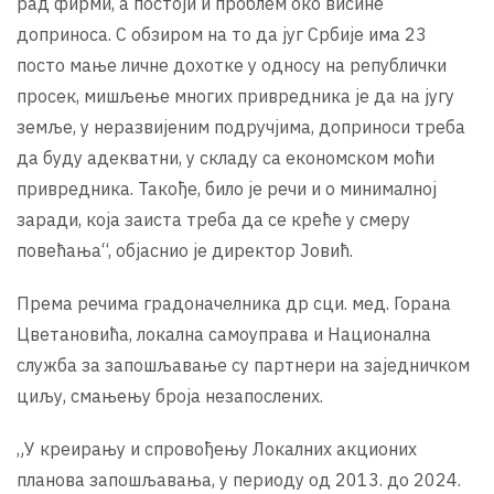
рад фирми, а постоји и проблем око висине
доприноса. С обзиром на то да југ Србије има 23
посто мање личне дохотке у односу на републички
просек, мишљење многих привредника је да на југу
земље, у неразвијеним подручјима, доприноси треба
да буду адекватни, у складу са економском моћи
привредника. Такође, било је речи и о минималној
заради, која заиста треба да се креће у смеру
повећања“, објаснио је директор Јовић.
Према речима градоначелника др сци. мед. Горана
Цветановића, локална самоуправа и Национална
служба за запошљавање су партнери на заједничком
циљу, смањењу броја незапослених.
„У креирању и спровођењу Локалних акционих
планова запошљавања, у периоду од 2013. до 2024.