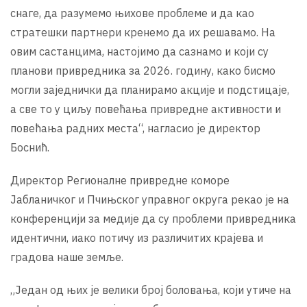
снаге, да разумемо њихове проблеме и да као
стратешки партнери кренемо да их решавамо. На
овим састанцима, настојимо да сазнамо и који су
планови привредника за 2026. годину, како бисмо
могли заједнички да планирамо акције и подстицаје,
а све то у циљу повећања привредне активности и
повећања радних места“, нагласио је директор
Боснић.
Директор Регионалне привредне коморе
Јабланичког и Пчињског управног округа рекао је на
конференцији за медије да су проблеми привредника
идентични, иако потичу из различитих крајева и
градова наше земље.
„Један од њих је велики број боловања, који утиче на