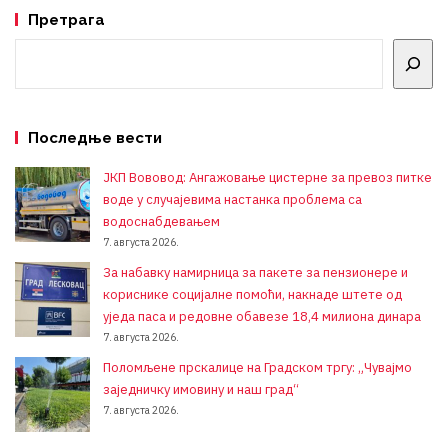
Претрага
Претрага
Последње вести
ЈКП Вововод: Ангажовање цистерне за превоз питке
воде у случајевима настанка проблема са
водоснабдевањем
7. августа 2026.
За набавку намирница за пакете за пензионере и
кориснике социјалне помоћи, накнаде штете од
уједа паса и редовне обавезе 18,4 милиона динара
7. августа 2026.
Поломљене прскалице на Градском тргу: „Чувајмо
заједничку имовину и наш град“
7. августа 2026.