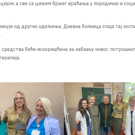
цијом, а све са циљем бржег враћања у породично и соци
ликује од других одељења. Дневна болница спаја тај хосп
.
 средства биће искоришћена за набавку новог, потрошно
терапија.