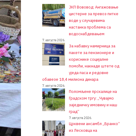
ЈКП Вововод: Ангажовање
цистерне за превоз питке
воде у случајевима
настанка проблема са
водоснабдевањем
7. августа 2026.
За набавку намирница за
пакете за пензионере и
кориснике социјалне
помоћи, накнаде штете од
уједа паса и редовне
обавезе 18,4 милиона динара
7. августа 2026.
Поломљене прскалице на
Градском тргу: „Чувајмо
заједничку имовину и наш
град“
7. августа 2026.
Црквени ансамбл „Бранко“
из Лесковца на