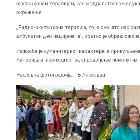
окупационом терапијом, као и здравственом едука
окружење.
„Радно-окупациона терапија, то је оно што нас раз
амбулатни део пацијената“, кратко је образложила
Изложба је хуманитарног карактера, а прикупљена
материјала, неопходног за спровођење поменутих 
Насловна фотографија: ТВ Лесковац