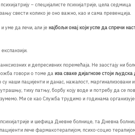
сихијатрију – специјалисте психијатрије, цела седмица
ању свести колико је оно важно, као и сама превенција.
и уме да лечи, али је
најбољи онај који успе да спречи на
 експанзији.
 анксиозних и депресивних поремећаја. Не заостају ни бол
ложба говори о томе да
иза сваке дијагнозе стоји људска
о су наши пацијенти и данас, нажалост, маргинализовани и
унутрашњу, тиху патњу, борбу коју воде и потребу да се по
зумемо. Ми се као Служба трудимо и годинама организуј
 психијатрије и шефица Дневне болнице, та Дневна болни
 пацијенти лече фармакотерапијом, психо-социо терапијом