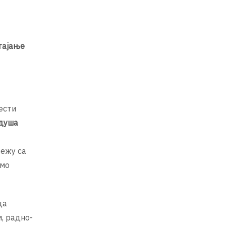
стајање
ести
 душа
вежу са
емо
ца
, радно-