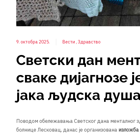
9. октобра 2025.
Вести
Здравство
Светски дан мент
сваке дијагнозе 
јака људска душ
Поводом обележавања Светског дана менталног з
болнице Лесковац, данас је организована
изложба