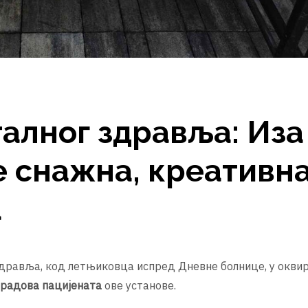
алног здравља: Иза
је снажна, креативна
а
дравља, код летњиковца испред Дневне болнице, у окви
 радова пацијената
ове установе.