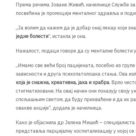
Према речима Јоване Живић, начелнице Службе за п
посвећена је промоцији менталног здравља и подиз
„Ја волим да кажем да је добар онај лекар који зна 
једне болести
“, истакла је она.
Нажалост, подаци говоре да су менталне болести у
„Имамо све већи број пацијената, посебно из групе
зависности и друга психопатолошка стања. Ова из
која је снажна, креативна, јака и храбра
. Врло чест
стигматизовани. На овај начин они показују своју 
спољашњим светом, да буду прихваћени и да их ра
овакве акције“, додала је начелница.
Како је објаснила др Јелена Мишић – специјалиста
представља парцијалну хоспитализацију у којој се