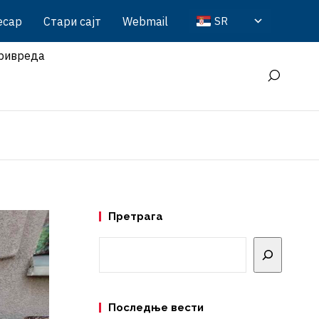
есар
Стари сајт
Webmail
SR
ривреда
Претрага
Претрага
Последње вести