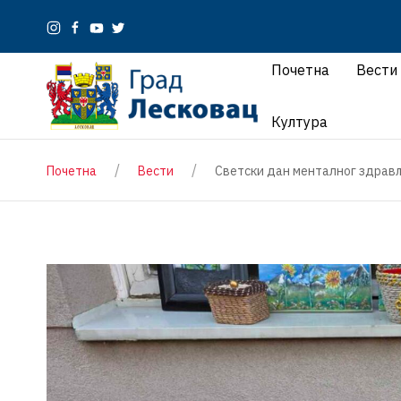
Почетна
Вести
Култура
Почетна
Вести
Светски дан менталног здравља