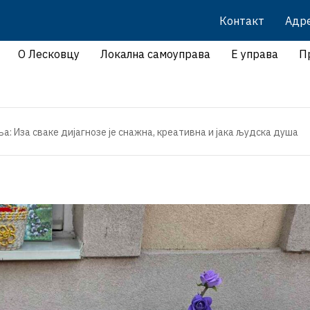
Контакт
Адр
О Лесковцу
Локална самоуправа
Е управа
П
: Иза сваке дијагнозе је снажна, креативна и јака људска душа