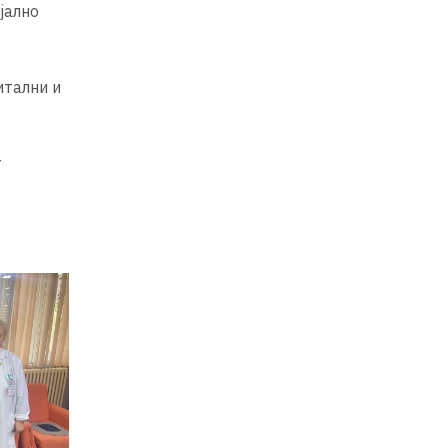
јално
итални и
г