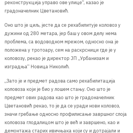
реконструкција управо ове улице“, казао је
градоначелник Цветановић.
Оно што је циљ, јесте да се рехабилитује коловоз у
дужини од 280 метара, јер баш у овом делу нема
проблема, са водоводном мрежом, односно она је
положена у тротоару, сем на раскрсници где је у
коловозу, рекао је директор ЈП „Урбанизам и
изградња“ Новица Николић.
„Зато је и предмет радова само рехабилитација
коловоза који је био у лошем стању. Оно што је
предмет ових радова као што је градоначелник
Цветановић рекао, то је да се уради нови коловоз,
значи гребање односно профилисање завршног слоја
коловоза глодалицом што је већ и завршено, као и
демонтажа старих ивичњака који су и дотрајали и