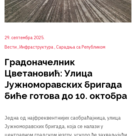
29. септембра 2025.
Вести
Инфраструктура
Сарадња са Републиком
Градоначелник
Цветановић: Улица
Јужноморавских бригада
биће готова до 10. октобра
Једна од најфреквентнијих саобраћајница, улица
Јужноморавских бригада, која се налази у
централном градском језгру, ускоро ће захваљујући