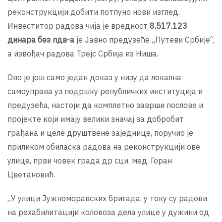
реконструкцији добити потпуно нови изглед.
Инвеститор радова чија је вредност
8.517.123
динара без пдв-а
је Јавно предузеће „Путеви Србије“,
а извођач радова Трејс Србија из Ниша.
Ово је још само један доказ у низу да локална
самоуправа уз подршку републичких институција и
предузећа, настоји да комплетно заврши послове и
пројекте који имају велики значај за добробит
грађана и целе друштвене заједнице, поручио је
приликом обиласка радова на реконструкцији ове
улице, први човек града др сци. мед. Горан
Цветановић.
„У улици Јужноморавских бригада, у току су радови
на рехабилитацији коловоза дела улице у дужини од