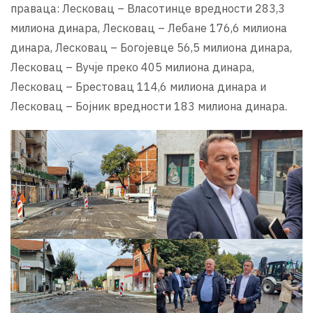
праваца: Лесковац – Власотинце вредности 283,3
милиона динара, Лесковац – Лебане 176,6 милиона
динара, Лесковац – Богојевце 56,5 милиона динара,
Лесковац – Вучје преко 405 милиона динара,
Лесковац – Брестовац 114,6 милиона динара и
Лесковац – Бојник вредности 183 милиона динара.