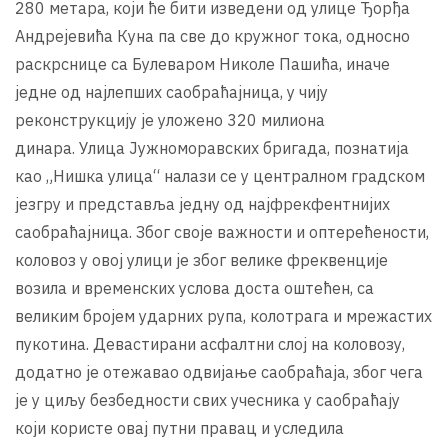
280 метара, који ће бити изведени од улице Ђорђа
Андрејевића Куна па све до кружног тока, односно
раскрснице са Булеваром Николе Пашића, иначе
једне од најлепших саобраћајница, у чију
реконструкцију је уложено 320 милиона
динара. Улица Јужноморавских бригада, познатија
као „Нишка улица“ налази се у централном градском
језгру и представља једну од најфрекфентнијих
саобраћајница. Због своје важности и оптерећености,
коловоз у овој улици је због велике фреквенције
возила и временских услова доста оштећен, са
великим бројем ударних рупа, колотрага и мрежастих
пукотина. Девастирани асфалтни слој на коловозу,
додатно је отежавао одвијање саобраћаја, због чега
је у циљу безбедности свих учесника у саобраћају
који користе овај путни правац и уследила