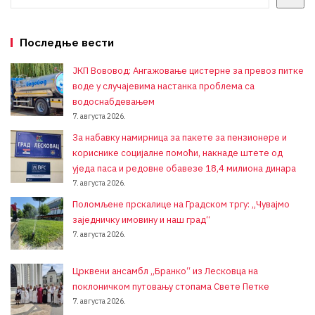
Последње вести
ЈКП Вововод: Ангажовање цистерне за превоз питке
воде у случајевима настанка проблема са
водоснабдевањем
7. августа 2026.
За набавку намирница за пакете за пензионере и
кориснике социјалне помоћи, накнаде штете од
уједа паса и редовне обавезе 18,4 милиона динара
7. августа 2026.
Поломљене прскалице на Градском тргу: „Чувајмо
заједничку имовину и наш град“
7. августа 2026.
Црквени ансамбл „Бранко“ из Лесковца на
поклоничком путовању стопама Свете Петке
7. августа 2026.