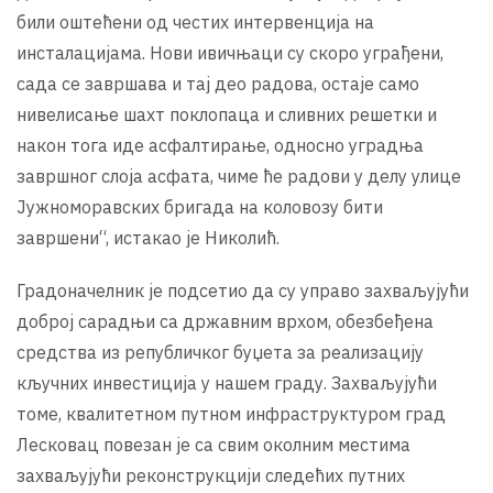
били оштећени од честих интервенција на
инсталацијама. Нови ивичњаци су скоро уграђени,
сада се завршава и тај део радова, остаје само
нивелисање шахт поклопаца и сливних решетки и
након тога иде асфалтирање, односно уградња
завршног слоја асфата, чиме ће радови у делу улице
Јужноморавских бригада на коловозу бити
завршени“, истакао је Николић.
Градоначелник је подсетио да су управо захваљујући
доброј сарадњи са државним врхом, обезбеђена
средства из републичког буџета за реализацију
кључних инвестиција у нашем граду. Захваљујући
томе, квалитетном путном инфраструктуром град
Лесковац повезан је са свим околним местима
захваљујући реконструкцији следећих путних