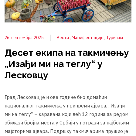
26. септембра 2025.
Вести
Манифестације
Туризам
Десет екипа на такмичењу
„Изађи ми на теглу“ у
Лесковцу
Град Лесковац је и ове године био домаћин
националног такмичења у припреми ајвара, „Изађи
ми на теглу“ – каравана који већ 12 година за редом
обилази бројна места у Србији у потрази за најбољим
мајсторима ајвара. Подршку такмичарима пружио је