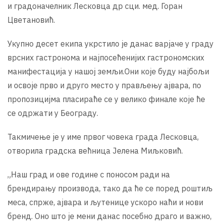
и градоначелник Лесковца др сци. мед. Горан
Цветановић.
Укупно десет екипа укрстило је данас варјаче у граду
врсних гастронома и најпосећенијих гастрономских
манифестација у нашој земљи.Они које буду најбољи
и освоје прво и друго место у прављењу ајвара, по
пропозицијма пласираће се у велико финале које ће
се одржати у Београду.
Такмичење је у име првог човека града Лесковца,
отворила градска већница Јелена Миљковић.
„Наш град и ове године с поносом ради на
брендирању производа, тако да ће се поред роштиљ
меса, спрже, ајвара и љутенице ускоро наћи и нови
бренд. Оно што је мени данас посебно драго и важно,