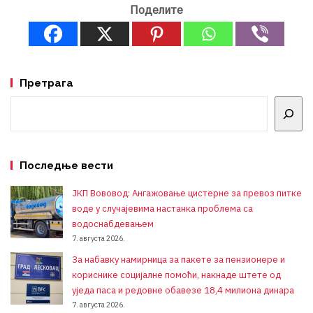
Поделите
Претрага
Претрага
Последње вести
ЈКП Вововод: Ангажовање цистерне за превоз питке
воде у случајевима настанка проблема са
водоснабдевањем
7. августа 2026.
За набавку намирница за пакете за пензионере и
кориснике социјалне помоћи, накнаде штете од
уједа паса и редовне обавезе 18,4 милиона динара
7. августа 2026.