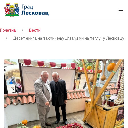
Почетна
Вести
Десет екипа на такмичењу „Изађи ми на теглу“ у Лесковцу