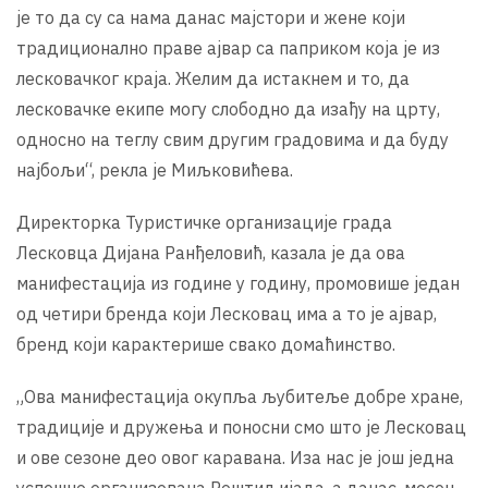
је то да су са нама данас мајстори и жене који
традиционално праве ајвар са паприком која је из
лесковачког краја. Желим да истакнем и то, да
лесковачке екипе могу слободно да изађу на црту,
односно на теглу свим другим градовима и да буду
најбољи“, рекла је Миљковићева.
Директорка Туристичке организације града
Лесковца Дијана Ранђеловић, казала је да ова
манифестација из године у годину, промовише један
од четири бренда који Лесковац има а то је ајвар,
бренд који карактерише свако домаћинство.
„Ова манифестација окупља љубитеље добре хране,
традиције и дружења и поносни смо што је Лесковац
и ове сезоне део овог каравана. Иза нас је још једна
успешно организована Роштиљијада, а данас, месец