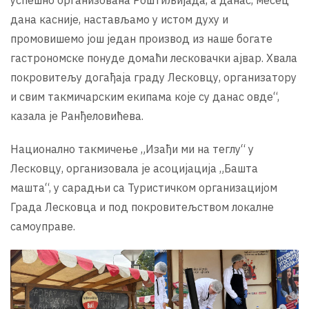
дана касније, настављамо у истом духу и
промовишемо још један производ из наше богате
гастрономске понуде домаћи лесковачки ајвар. Хвала
покровитељу догађаја граду Лесковцу, организатору
и свим такмичарским екипама које су данас овде“,
казала је Ранђеловићева.
Национално такмичење „Изађи ми на теглу“ у
Лесковцу, организовала је асоцијација „Башта
машта“, у сарадњи са Туристичком организацијом
Града Лесковца и под покровитељством локалне
самоуправе.