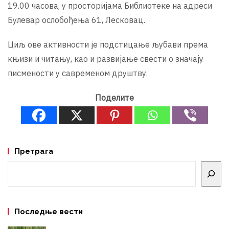
19.00 часова, у просторијама Библиотеке на адреси
Булевар ослобођења 61, Лесковац.
Циљ ове активности је подстицање љубави према
књизи и читању, као и развијање свести о значају
писмености у савременом друштву.
Поделите
Претрага
Претрага
Последње вести