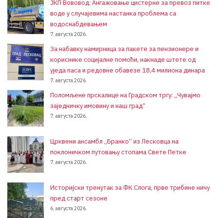
ЈКП Вововод: Ангажовање цистерне за превоз питке
воде у случајевима настанка проблема са
водоснабдевањем
7. августа 2026.
За набавку намирница за пакете за пензионере и
кориснике социјалне помоћи, накнаде штете од
уједа паса и редовне обавезе 18,4 милиона динара
7. августа 2026.
Поломљене прскалице на Градском тргу: „Чувајмо
заједничку имовину и наш град“
7. августа 2026.
Црквени ансамбл „Бранко“ из Лесковца на
поклоничком путовању стопама Свете Петке
7. августа 2026.
Историјски тренутак за ФК Слога, прве трибине ничу
пред старт сезоне
6. августа 2026.