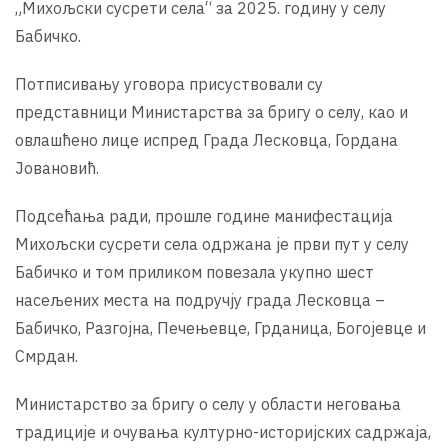
„Михољски сусрети села“ за 2025. годину у селу
Бабичко.
Потписивању уговора присуствовали су
представници Министарства за бригу о селу, као и
овлашћено лице испред Града Лесковца, Гордана
Јовановић.
Подсећања ради, прошле године манифестација
Михољски сусрети села одржана је први пут у селу
Бабичко и том приликом повезала укупно шест
насељених места на подручју града Лесковца –
Бабичко, Разгојна, Печењевце, Грданица, Богојевце и
Смрдан.
Министарство за бригу о селу у области неговања
традиције и очувања културно-историјских садржаја,