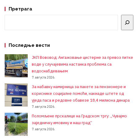
Претрага
Претрага
Последње вести
ЈКП Вововод: Ангажовање цистерне за превоз питке
воде у случајевима настанка проблема са
водоснабдевањем
7. августа 2026.
За набавку намирница за пакете за пензионере и
кориснике социјалне помоћи, накнаде штете од
уједа паса и редовне обавезе 18,4 милиона динара
7. августа 2026.
Поломљене прскалице на Градском тргу: „Чувајмо
заједничку имовину и наш град“
7. августа 2026.