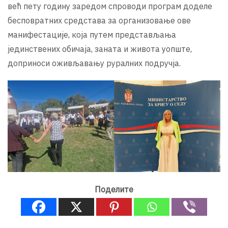
већ пету годину заредом спроводи програм доделе
бесповратних средстава за организовање ове
манифестације, која путем представљања
јединствених обичаја, заната и живота уопште,
доприноси оживљавању руралних подручја.
Поделите