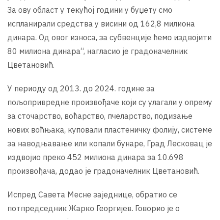
За ову област у текућој години у буџету смо
испланирали средства у висини од 162,8 милиона
динара. Од овог износа, за субвенције ћемо издвојити
80 милиона динара“, нагласио је градоначелник
Цветановић.
У периоду од 2013. до 2024. године за
пољопривредне произвођаче који су улагали у опрему
за сточарство, воћарство, пчеларство, подизање
нових воћњака, куповали пластеничку фолију, системе
за наводњавање или копали бунаре, Град Лесковац је
издвојио преко 452 милиона динара за 10.698
произвођача, додао је градоначелник Цветановић.
Испред Савета Месне заједнице, обратио се
потпредседник Жарко Георгијев. Говорио је о