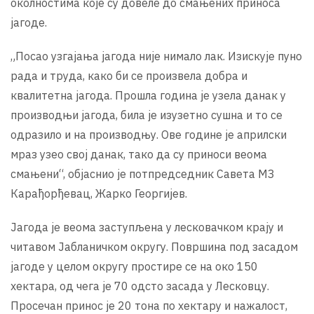
околностима које су довеле до смањених приноса
јагоде.
„Посао узгајања јагода није нимало лак. Изискује пуно
рада и труда, како би се произвела добра и
квалитетна јагода. Прошла година је узела данак у
производњи јагода, била је изузетно сушна и то се
одразило и на производњу. Ове године је априлски
мраз узео свој данак, тако да су приноси веома
смањени“, објаснио је потпредседник Савета МЗ
Карађорђевац, Жарко Георгијев.
Јагода је веома заступљена у лесковачком крају и
читавом Јабланичком округу. Површина под засадом
јагоде у целом округу простире се на око 150
хектара, од чега је 70 одсто засада у Лесковцу.
Просечан принос је 20 тона по хектару и нажалост,