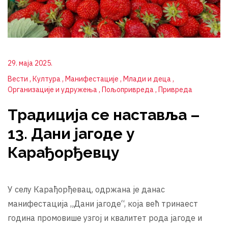
29. маја 2025.
Вести
Култура
Манифестације
Млади и деца
Организације и удружења
Пољопривреда
Привреда
Традиција се наставља –
13. Дани јагоде у
Карађорђевцу
У селу Карађорђевац, одржана је данас
манифестација „Дани јагоде“, која већ тринаест
година промовише узгој и квалитет рода јагоде и