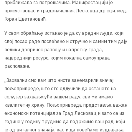
приближава га потрошачима. Манифестацији је
присуствовао и градоначелник Лесковца др сци. мед.
Горан Цветановић.
У свом обраћању истакао је да су вредни људи, који
свој посао раде посвећено и стручно и самим тим дају
велики допринос развоју и напретку града,
највреднији ресурс, којим локална самоуправа
располаже.
„Захвални смо вам што нисте занемарили значај
пољопривреде, што сте одлучили да останете на
селу, јер захваљујући вашем раду, сви ми имамо
квалитетну храну. Пољопривреда представља важан
економски потенцијал за Град Лесковац и зато се из
године у годину трудимо да подржимо ваш рад, који
је од виталног значаја, као и да повећамо издвајања.