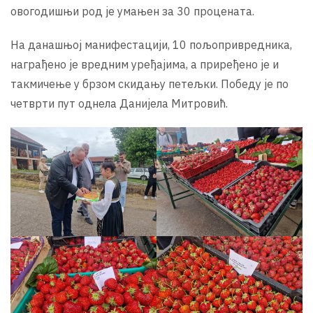
овогодишњи род је умањен за 30 процената.
На данашњој манифестацији, 10 пољопривредника,
награђено је вредним уређајима, а приређено је и
такмичење у брзом скидању петељки. Победу је по
четврти пут однела Данијела Митровић.