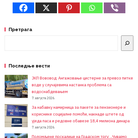
Претрага
Претрага
Последње вести
ЈКП Вововод: Ангажовање цистерне за превоз питке
воде у случајевима настанка проблема са
водоснабдевањем
7. августа 2026.
За набавку намирница за пакете за пензионере и
кориснике социјалне помоћи, накнаде штете од
уједа паса и редовне обавезе 18,4 милиона динара
7. августа 2026.
Поломљене прскалице на Градском тргу: „Чувајмо