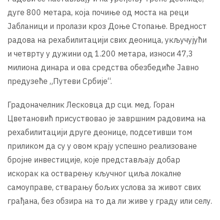
дуге 800 метара, која почиње од моста на реци
Јабланици и пролази кроз Доње Стопање. Вредност
радова на рехабилитацији свих деоница, укључујући
и четврту у дужини од 1.200 метара, износи 47,3
милиона динара и ова средства обезбедиће Јавно
предузеће „Путеви Србије“.
Градоначелник Лесковца др сци. мед. Горан
Цветановић присуствовао је завршним радовима на
рехабилитацији друге деонице, подсетивши том
приликом да су у овом крају успешно реализоване
бројне инвестиције, које представљају добар
искорак ка остварењу кључног циља локалне
самоуправе, стварању бољих услова за живот свих
грађана, без обзира на то да ли живе у граду или селу.