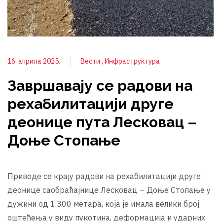
16. априла 2025.
Вести
Инфраструктура
Завршавају се радови на
рехабилитацији друге
деонице пута Лесковац –
Доње Стопање
Приводе се крају радови на рехабилитацији друге
деонице саобраћајнице Лесковац – Доње Стопање у
дужини од 1.300 метара, која је имала велики број
оштећења у виду пукотина, деформација и ударних