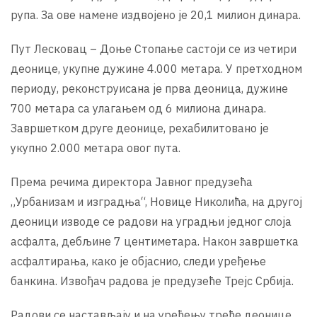
рупа. За ове намене издвојено је 20,1 милион динара.
Пут Лесковац – Доње Стопање састоји се из четири
деонице, укупне дужине 4.000 метара. У претходном
периоду, реконструисана је прва деоница, дужине
700 метара са улагањем од 6 милиона динара.
Завршетком друге деонице, рехабилитовано је
укупно 2.000 метара овог пута.
Према речима директора Јавног предузећа
„Урбанизам и изградња“, Новице Николића, на другој
деоници изводе се радови на уградњи једног слоја
асфалта, дебљине 7 центиметара. Након завршетка
асфалтирања, како је објаснио, следи уређење
банкина. Извођач радова је предузеће Трејс Србија.
Радови се настављају и на уређењу треће деонице,