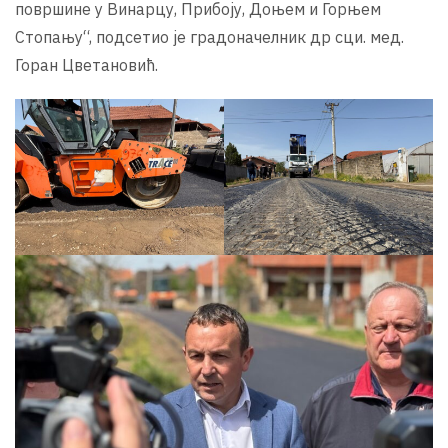
површине у Винарцу, Прибоју, Доњем и Горњем
Стопању“, подсетио је градоначелник др сци. мед.
Горан Цветановић.