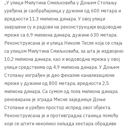
„У улици Милутина Смиљковића у Доњем Стопању
уређена је саобраћајница у дужини од 600 метара и
вредности 11,3 милиона динара. У овој улици
завршени су и радови на реконструкцији водоводне
мреже са 6,9 милиона динара, дужине 630 метара.
Реконструисана је и улица Николе Тесле која се спаја
са улицом Милутина Смиљковића, за шта је издвојено
10,2 милиона динара, као и водоводна мрежа у овој
улици средствима од 4,9 милиона динара. У Доњем
Стопању изграђен је део фекалне канализационе
мреже у дужини од 800 метара, вредности 2,5
милиона динара. Са сумом од пола милиона динара
реновирана је зграда Месне заједнице Доње
Стопање и уређен простор испред овог објекта.
Реконструисана је и противградна станица помоћу
које се штити неколико хиљада хектара обрадиве