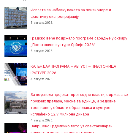
Исплата за набавку пакета за пензионере и
фактичку експропријацију
5. августа 2026.
Градско веће подржало програме сарадње у оквиру
„Престонице културе Србије 2026″
5. августа 2026.
КАЛЕНДАР ПРОГРАМА – АВГУСТ – ПРЕСТОНИЦА
КУЛТУРЕ 2026.
4. августа 2026.
За неуспели пројекат претходне власти, одржавање
пружних прелаза, Месне заједнице, и редовне
трошкове у области образовања и културе
исплаћено 12,7 милиона динара
4. августа 2026.
Завршено Грделичко лето уз спектакуларан
концерт и величанствен ватромет