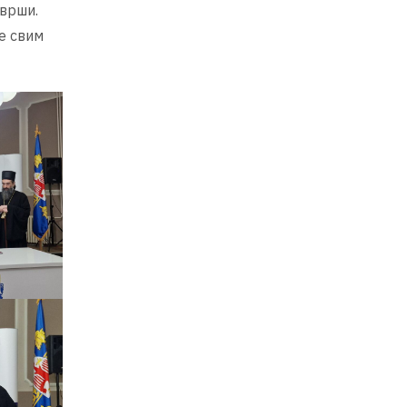
аврши.
е свим