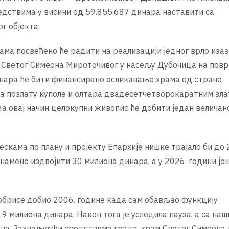
редствима у висини од 59.855.687 динара наставити са
г објекта.
ама посвећено ће радити на реализацији једног врло иза
а Светог Симеона Мироточивог у насељу Дубочица на пов
инара ће бити финансирано осликавање храма од стране
за позлату куполе и олтара двадесетчетворокаратним зл
На овај начин целокупни живопис ће добити један величан
кама по плану и пројекту Епархије нишке трајало би до 
е намене издвојити 30 милиона динара, а у 2026. години јо
 обрисе добио 2006. године када сам обављао функцију
9 милиона динара. Након тога је уследила пауза, а са на
а. Захваљујући средствима града, храм Светог Симеона