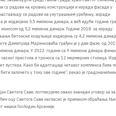
ни су радови на кровној конструкцији и изради фасаде у
, настављају се радови на унутрашњем уређењу, изради
је издвојено 5,5 милиона динара, а већ идуће године гр
зносом од 5,2 милиона динара. Године 2018. за израду
вљање бетонске кошуљице издвојена су 4,2 милиона динар
кте Димитрија Маринковића грађен је у две фазе, од 201
милиона динара. У 2022. години са 9 милиона динара фина
 часног престола и троноса са 12 мермерних столица. Из
пет лустера. Како би адаптација читавог комплекса била 
 бити започето у току ове године“, рекао је градоначелник
Дан Светога Саве, потписујемо овако значајан уговор за 
ећен оцу Светога Саве нагласио је приликом обраћања Ње
 нишки Господин Арсеније.