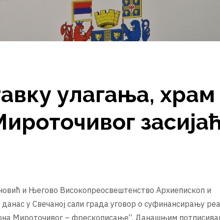
авку улагања, храм
Мироточивог засија
ановић и Његово Високопреосвештенство Архиепископ и
 данас у Свечаној сали града уговор о суфинансирању ре
еона Мироточивог – фрескописање“. Данашњим потписив