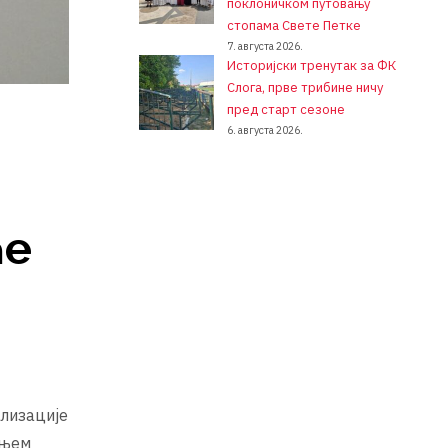
поклоничком путовању
стопама Свете Петке
7. августа 2026.
Историјски тренутак за ФК
Слога, прве трибине ничу
пред старт сезоне
6. августа 2026.
ће
ализације
ањем