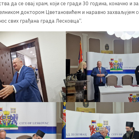
ва да се овај храм, који се гради 30 година, коначно и з
челником доктором Цветановићем и наравно захваљујем с
нос свих грађана града Лесковца“.