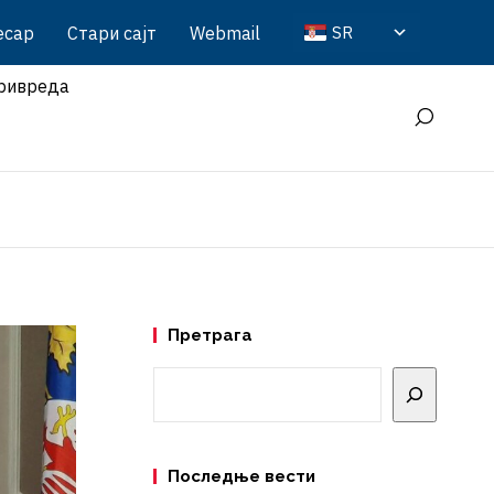
есар
Стари сајт
Webmail
SR
ривреда
Претрага
Претрага
Последње вести