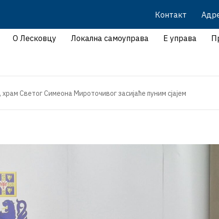
Контакт
Адр
О Лесковцу
Локална самоуправа
Е управа
П
 храм Светог Симеона Мироточивог засијаће пуним сјајем