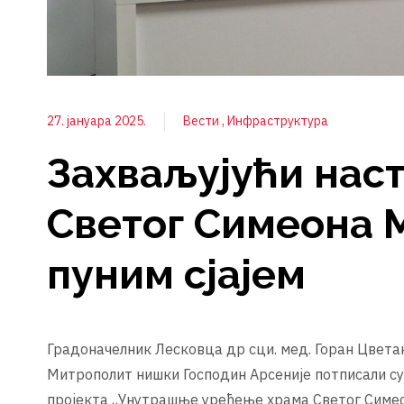
27. јануара 2025.
Вести
Инфраструктура
Захваљујући наст
Светог Симеона 
пуним сјајем
Градоначелник Лесковца др сци. мед. Горан Цвет
Митрополит нишки Господин Арсеније потписали су
пројекта „Унутрашње уређење храма Светог Сим