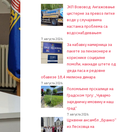
ЈКП Вововод: Ангажовање
цистерне за превоз питке
воде у случајевима
настанка проблема са
водоснабдевањем
7. августа 2026.
За набавку намирница за
пакете за пензионере и
кориснике социјалне
помоћи, накнаде штете од
уједа паса и редовне
обавезе 18,4 милиона динара
7. августа 2026.
Поломљене прскалице на
Градском тргу: „Чувајмо
заједничку имовину и наш
град“
7. августа 2026.
Црквени ансамбл „Бранко“
из Лесковца на