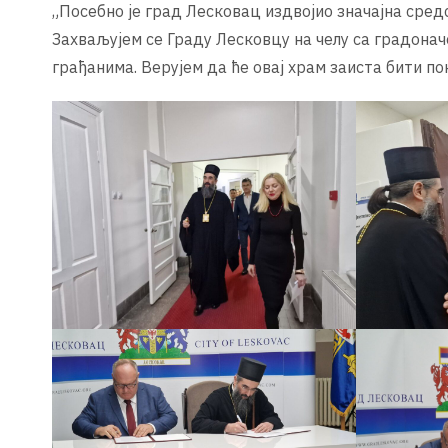
„Посебно је град Лесковац издвојио значајна средст
Захваљујем се Граду Лесковцу на челу са градона
грађанима. Верујем да ће овај храм заиста бити по