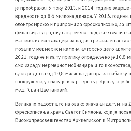
је преображај. У току 2013. и 2014. године заврше
вредности од 8,6 милиона динара. У 2015. години
електромреже и припреми за фрескописање, за шта 
финансира уградњу савременог лед осветљења са и
машинских инсталација за подно грејање и поста
мозаик у мермерном камену, ауторско дело архите
2021. године и за ту прилику опредељено је 10,8 
смо израду мермерног мобилијара и то иконостаса,
су и средства од 10,8 милиона динара за набавку 
заокружена, у плану је и партерно уређење, које ће
мед. Горан Цветановић.
Велика је радост што на овако значајан датум, на 
фрескописања храма Светог Симеона, који је посв
Високопреосвештенство Архиепископ и Митрополит