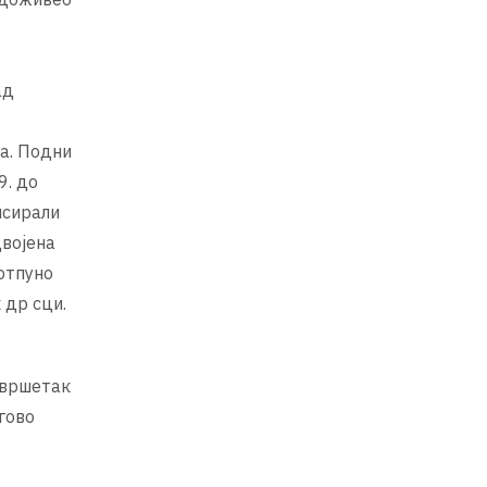
ад
а. Подни
9. до
нсирали
двојена
потпуно
 др сци.
завршетак
гово