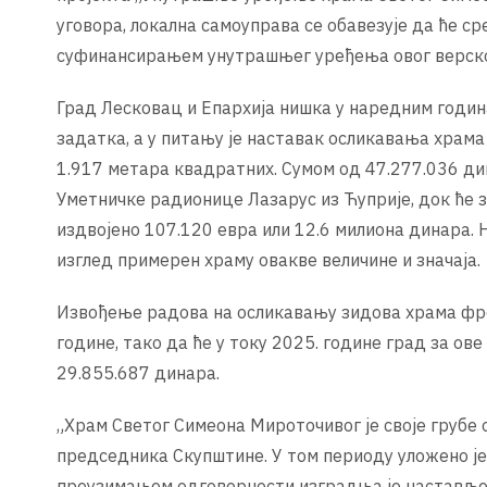
уговора, локална самоуправа се обавезује да ће с
суфинансирањем унутрашњег уређења овог верско
Град Лесковац и Епархија нишка у наредним годин
задатка, а у питању је наставак осликавања храм
1.917 метара квадратних. Сумом од 47.277.036 д
Уметничке радионице Лазарус из Ћуприје, док ће 
издвојено 107.120 евра или 12.6 милиона динара. 
изглед примерен храму овакве величине и значаја.
Извођење радова на осликавању зидова храма фрес
године, тако да ће у току 2025. године град за ов
29.855.687 динара.
„Храм Светог Симеона Мироточивог је своје грубе
председника Скупштине. У том периоду уложено је 
преузимањем одговорности изградња је настављен