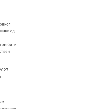
зовног
ршини од
атом бити
ствен
2027.
ш
шим
 доживео