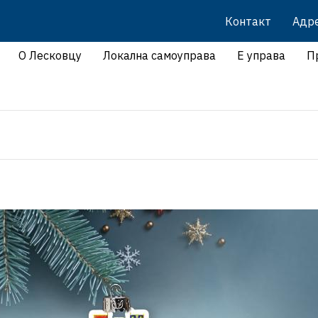
Контакт
Адр
О Лесковцу
Локална самоуправа
Е управа
П