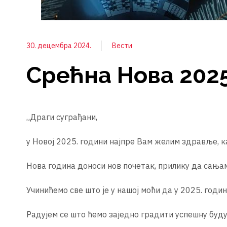
30. децембра 2024.
Вести
Срећна Нова 2025
„Драги суграђани,
у Новој 2025. години најпре Вам желим здравље, к
Нова година доноси нов почетак, прилику да сањам
Учинићемо све што је у нашој моћи да у 2025. годи
Радујем се што ћемо заједно градити успешну буду