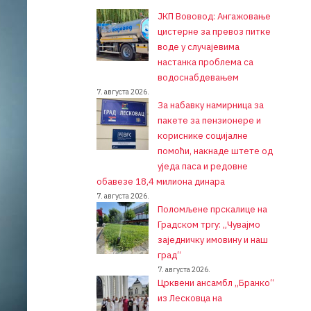
ЈКП Вововод: Ангажовање
цистерне за превоз питке
воде у случајевима
настанка проблема са
водоснабдевањем
7. августа 2026.
За набавку намирница за
пакете за пензионере и
кориснике социјалне
помоћи, накнаде штете од
уједа паса и редовне
обавезе 18,4 милиона динара
7. августа 2026.
Поломљене прскалице на
Градском тргу: „Чувајмо
заједничку имовину и наш
град“
7. августа 2026.
Црквени ансамбл „Бранко“
из Лесковца на