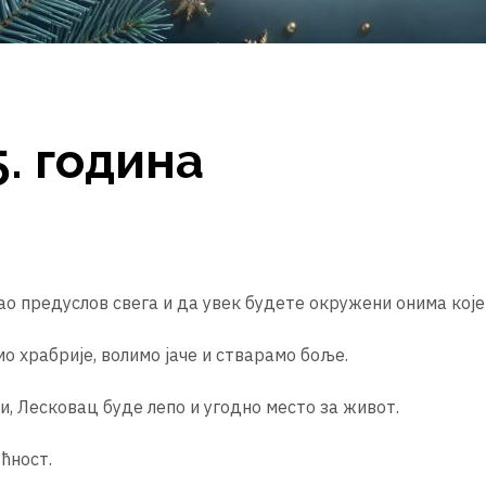
. година
ао предуслов свега и да увек будете окружени онима које
о храбрије, волимо јаче и стварамо боље.
ни, Лесковац буде лепо и угодно место за живот.
ћност.