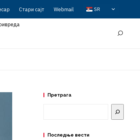
есар
Стари сајт
Webmail
SR
ривреда
Претрага
Претрага
Последње вести