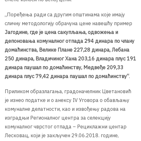
„Поређења ради са другим општинама које имају
сличну методологију обрачуна цене навешћу пример
Јагодине, где је цена сакупљања, одвожења и
депоновања комуналног отпада 294 динара по члану
домаћинства, Велике Плане 227,28 динара, Лебана
250 динара, Владичиног Хана 203,16 динара плус 191
динара паушал по домаћинству, Медвеђе 209,33
динара плус 79,42 динара паушал по домаћинству“
.
Приликом образлагања, градоначелник Цветановић
је изнео податке и о анексу IV Уговорa о обављању
комуналне делатности, као и извођењу радова на
изградњи Регионалног центра за селекцију
комуналног чврстог отпада – Рециклажни центар
Лесковац, који је закључен 29.06.2018. године,