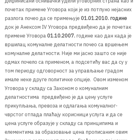
дефинисани оснивачки удели уговорних страна као и
почетак примене Уговора који је из потпуно нејасних
разлога почео да се примењује
01.01.2010. године
док је Анексом IV Уговора предвиђено да је почетак
примене Уговора
01.10.2007.
године као дан када је
вршилац комуналне делатности почео са вршењем
комуналне делатности. Није ми јасно зашто се није
одмах почело са применом, а подсетићу вас да су у
том периоду одговорност за управљање градом
имале неке друге политичке опције. Овом изменом
Уговора у складу са Законом о комуналним
делатностима предвиђено је да цену услуге
прикупљања, превоза и одлагања комуналног-
чврстог отпада плаћају корисници услуга и да се
цена услуге образује у складу са принципима и
елементима за образовање цена прописаним овим