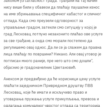
Законом уз сагласност града. Грађани на тај начин
нису више били у обавези да плаћају паушални износ
на име збрињавања специфичног кабастог и сличног
отпада. Када смо преузели одговорност за
управљање градом, затекли смо ситуцију у којој је
град Лесковац потпуно незаконито плаћао ове услуге
за све грађане, а онда смо морали постепено да
регулишемо овај однос. Да ли се ја слажем да правна
лица плаћају по површини? Никако. Али овај уговор је
потписан много раније, пре него што смо дошли“,
објаснио је градоначелник Цветановић.
Анексом је предвиђено да ће корисници цену услуге
плаћати заједничком Привредном друштву ПВВ
Лесковац, које ће имати и искључиво право и
уговарања пружања услуге прикупљања, превоза и
одлагања комуналног чврстог отпада са територија