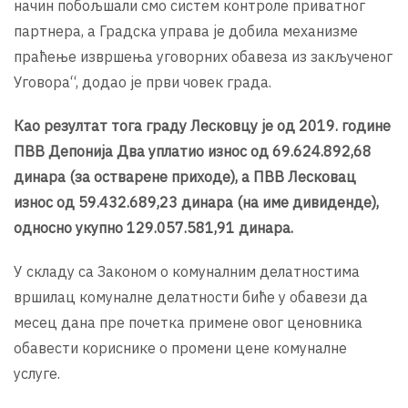
начин побољшали смо систем контроле приватног
партнера, а Градска управа је добила механизме
праћење извршења уговорних обавеза из закљученог
Уговора“, додао је први човек града.
Као резултат тога граду Лесковцу је од 2019. године
ПВВ Депонија Два уплатио износ од 69.624.892,68
динара (за остварене приходе), а ПВВ Лесковац
износ од 59.432.689,23 динара (на име дивиденде),
односно укупно 129.057.581,91 динара.
У складу са Законом о комуналним делатностима
вршилац комуналне делатности биће у обавези да
месец дана пре почетка примене овог ценовника
обавести кориснике о промени цене комуналне
услуге.