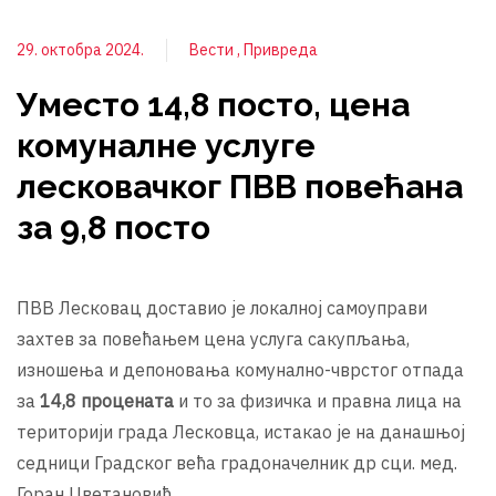
29. октобра 2024.
Вести
Привреда
Уместо 14,8 посто, цена
комуналне услуге
лесковачког ПВВ повећана
за 9,8 посто
ПВВ Лесковац доставио је локалној самоуправи
захтев за повећањем цена услуга сакупљања,
изношења и депоновања комунално-чврстог отпада
за
14,8 процената
и то за физичка и правна лица на
територији града Лесковца, истакао је на данашњој
седници Градског већа градоначелник др сци. мед.
Горан Цветановић.