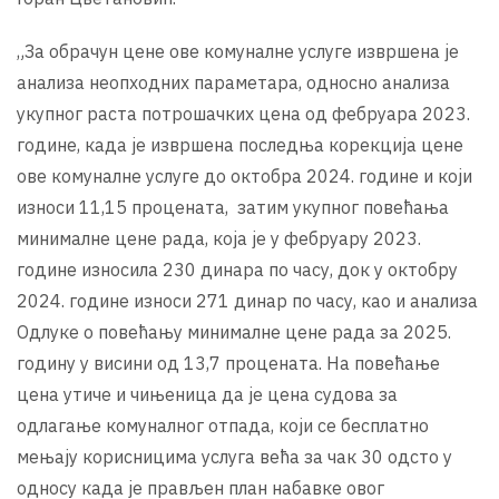
„За обрачун цене ове комуналне услуге извршена је
анализа неопходних параметара, односно анализа
укупног раста потрошачких цена од фебруара 2023.
године, када је извршена последња корекција цене
ове комуналне услуге до октобра 2024. године и који
износи 11,15 процената, затим укупног повећања
минималне цене рада, која је у фебруару 2023.
године износила 230 динара по часу, док у октобру
2024. године износи 271 динар по часу, као и анализа
Одлуке о повећању минималне цене рада за 2025.
годину у висини од 13,7 процената. На повећање
цена утиче и чињеница да је цена судова за
одлагање комуналног отпада, који се бесплатно
мењају корисницима услуга већа за чак 30 одсто у
односу када је прављен план набавке овог