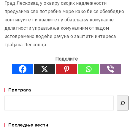
Град Лесковац у оквиру својих надлежности
предузима све потребне мере како би се обезбедио
континуитет и квалитет у обављању комуналне
делатности управљања комуналним отпадом
истовремено водећи рачуна о заштити интереса
грађана Лесковца.
Поделите
Претрага
Претрага
Последње вести