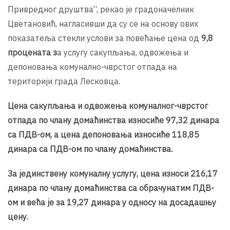
Привредног друштва“, рекао је градоначелник
Цветановић, нагласивши да су се на основу ових
показатеља стекли услови за повећање цена од
9,8
процената з
а услугу сакупљања, одвожења и
депоновања комунално-чврстог отпада на
територији града Лесковца.
Цена сакупљања и одвожења комуналног-чврстог
отпада по члану домаћинства износиће 97,32 динара
са ПДВ-ом, а цена депоновања износиће 118,85
динара са ПДВ-ом по члану домаћинства.
За јединствену комуналну услугу, цена износи 216,17
динара по члану домаћинства са обрачунатим ПДВ-
ом и већа је за 19,27 динара у односу на досадашњу
цену.