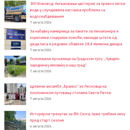
ЈКП Вововод: Ангажовање цистерне за превоз питке
воде у случајевима настанка проблема са
водоснабдевањем
7. августа 2026.
За набавку намирница за пакете за пензионере и
кориснике социјалне помоћи, накнаде штете од
уједа паса и редовне обавезе 18,4 милиона динара
7. августа 2026.
Поломљене прскалице на Градском тргу: „Чувајмо
заједничку имовину и наш град“
7. августа 2026.
Црквени ансамбл „Бранко“ из Лесковца на
поклоничком путовању стопама Свете Петке
7. августа 2026.
Историјски тренутак за ФК Слога, прве трибине ничу
пред старт сезоне
6. августа 2026.