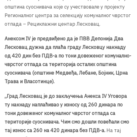
општина суоснивача које су учествовале у пројекту
Регионалног центра за селекцију комуналног чврстог
отпада – Рециклажни центар Лесковац.
Анексом IV је предвиђено да је ПВВ Депонија Два
Лесковац дужна да плаћа граду Лесковцу накнаду
од 420 дин без ПДВ-а по тони довеженог комунално-
чврстог отпада са територијa осталих општина
суоснивача (општине Медвеђа, Лебане, Бојник, Црна
Трава и Власотинце).
„Град Лесковац је до закључења Анекса IV Уговора
ту накнаду наплаћивао у износу од 260 динара по
тони довеженог комуналног чврстог отпада са
територије суоснивача. Чим смо дошли повећали смо
тај износ са 260 на 420 динара без ПДВ-а.
На тај