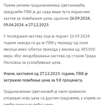
Према речима градоначелника Цветановића,
предузеће ПВВ је до сада више пута подносило
захтев за повећањем цена, односно
26.09.2024,
09.04.2024. и 27.12.2023.
У последњем захтеву који је поднет 26.09.2024.
године наводи се да је ПВВ у периоду од осам
месеци имао губитак прихода у висини од 385.000
евра, због неодобравања захтева од стране Града
Лесковца за усклађивање цена.
Иначе, захтевом од 27.12.2023. године, ПВВ је
затражио повећање цена за 9,8 процената.
Градоначелник Цветановић је овом приликом
упоредио нову цену са другим градовима, у којима се
смеће износи по већој цени.