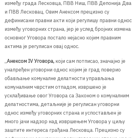
између града Лесковца, ПВВ Ниш, ПВВ Депонија Два
и ПВВ Лесковац. Овим Анексом прецизно су
дефинисани правни акти који регулишу правни однос
између уговорних страна, јер је услед бројних измена
основног Уговора постало нејасно којим правним
актима је регулисан овај однос.
„
Анексом IV Уговора,
који сам потписао, значајно је
унапређен уговорни однос којим је град поверио
обављање комуналне делатности управљања
комуналним чврстим отпадом, извршено је
усклађивање овог Уговора са Законом о комуналним
делатностима, детаљније је регулисан уговорни
однос између уговорних страна и успостављен је
много јачи надзор над извршењем Уговора у циљу
заштите интереса грађана Лесковца. Прецизно су