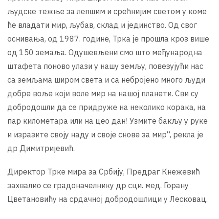
људске тежње за лепшим и срећнијим светом у коме
ће владати мир, љубав, склад и јединство. Од свог
оснивања, од 1987. године, Трка је прошла кроз више
од 150 земаља. Одушевљени смо што међународна
штафета поново улази у нашу земљу, повезујући нас
са земљама широм света и са небројено много људи
добре воље који воле мир на нашој планети. Сви су
добродошли да се придруже на неколико корака, на
пар километара или на цео дан! Узмите бакљу у руке
и изразите своју наду и своје снове за мир“, рекла је
др Димитријевић.
Директор Трке мира за Србију, Предраг Кнежевић
захвалио се градоначелнику др сци. мед. Горану
Цветановићу на срдачној добродошлици у Лесковац.