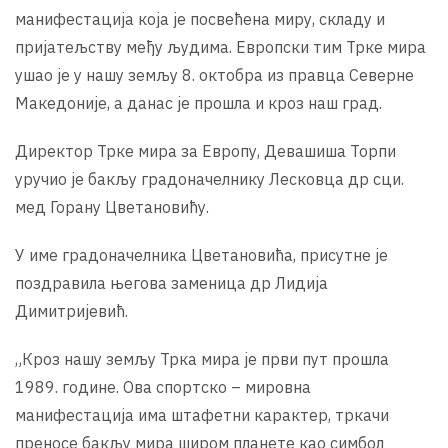
манифестација која је посвећена миру, складу и
пријатељству међу људима. Европски тим Трке мира
ушао је у нашу земљу 8. октобра из правца Северне
Македоније, а данас је прошла и кроз наш град.
Директор Трке мира за Европу, Девашиша Торпи
уручио је бакљу градоначелнику Лесковца др сци.
мед Горану Цветановићу.
У име градоначелника Цветановића, присутне је
поздравила његова заменица др Лидија
Димитријевић.
„Кроз нашу земљу Трка мира је први пут прошла
1989. године. Ова спортско – мировна
манифестација има штафетни карактер, тркачи
преносе бакљу мира широм планете као симбол