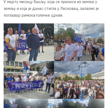
У марту месецу бакљу, која се преноси из земље у
земљу и која је данас стигла у Лесковац, запалио је
поглавар римокатоличке цркве.