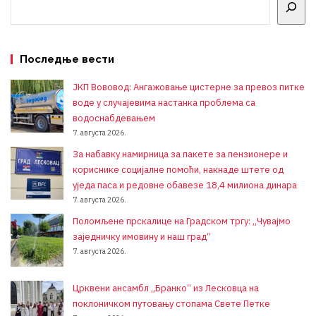
Последње вести
ЈКП Вововод: Ангажовање цистерне за превоз питке
воде у случајевима настанка проблема са
водоснабдевањем
7. августа 2026.
За набавку намирница за пакете за пензионере и
кориснике социјалне помоћи, накнаде штете од
уједа паса и редовне обавезе 18,4 милиона динара
7. августа 2026.
Поломљене прскалице на Градском тргу: „Чувајмо
заједничку имовину и наш град“
7. августа 2026.
Црквени ансамбл „Бранко“ из Лесковца на
поклоничком путовању стопама Свете Петке