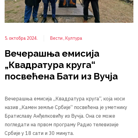
5. октобра 2024.
Вести
Култура
Вечерашња емисија
„Квадратура круга“
посвећена Бати из Вучја
Вечерашња емисија „Квадратура круга“, која носи
назив „Камен земље Србије“ посвећена је уметнику
Братиславу Анђелковићу из Вучја. Она се може
погледати на првом програму Радио телевизије
Србије у 18 сати и 30 минута.