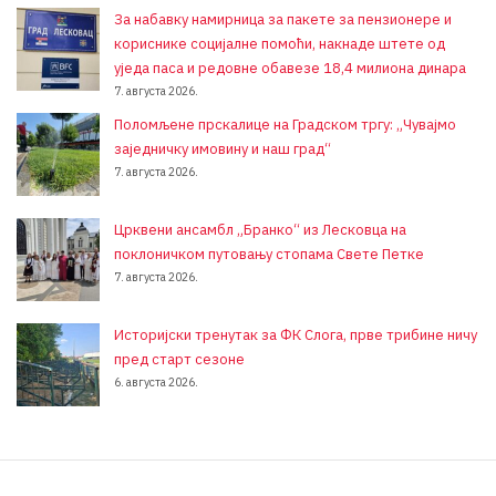
За набавку намирница за пакете за пензионере и
кориснике социјалне помоћи, накнаде штете од
уједа паса и редовне обавезе 18,4 милиона динара
7. августа 2026.
Поломљене прскалице на Градском тргу: „Чувајмо
заједничку имовину и наш град“
7. августа 2026.
Црквени ансамбл „Бранко“ из Лесковца на
поклоничком путовању стопама Свете Петке
7. августа 2026.
Историјски тренутак за ФК Слога, прве трибине ничу
пред старт сезоне
6. августа 2026.