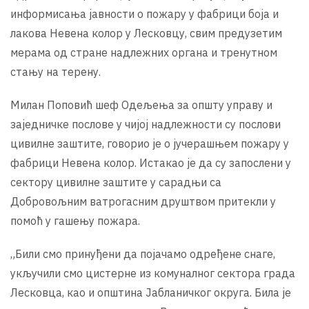
информисања јавности о пожару у фабрици боја и
лакова Невена колор у Лесковцу, свим предузетим
мерама од стране надлежних органа и тренутном
стању на терену.
Милан Поповић шеф Одељења за општу управу и
заједничке послове у чијој надлежности су послови
цивилне заштите, говорио је о јучерашњем пожару у
фабрици Невена колор. Истакао је да су запослени у
сектору цивилне заштите у сарадњи са
Добровољним ватрогасним друштвом притекли у
помоћ у гашењу пожара.
„Били смо принуђени да појачамо одређене снаге,
укључили смо цистерне из комуналног сектора града
Лесковца, као и општина Јабланичког округа. Била је