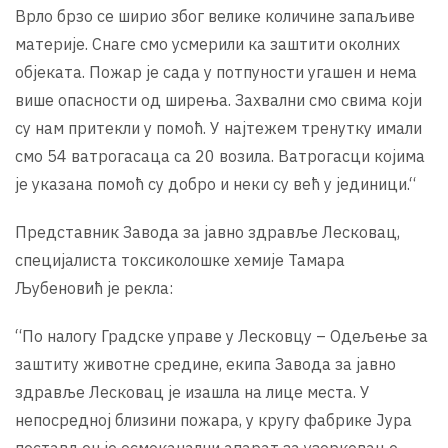
Врло брзо се ширио због велике количине запаљиве
материје. Снаге смо усмерили ка заштити околних
објеката. Пожар је сада у потпуности угашен и нема
више опасности од ширења. Захвални смо свима који
су нам притекли у помоћ. У најтежем тренутку имали
смо 54 ватрогасаца са 20 возила. Ватрогасци којима
је указана помоћ су добро и неки су већ у јединици.“
Представник Завода за јавно здравље Лесковац,
специјалиста токсиколошке хемије Тамара
Љубеновић је рекла:
“По налогу Градске управе у Лесковцу – Одељење за
заштиту животне средине, екипа Завода за јавно
здравље Лесковац је изашла на лице места. У
непосредној близини пожара, у кругу фабрике Јура
постављен је осмоканални апарат за узорковање