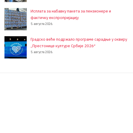
Исплата за набавку пакета за пензионере и
фактичку експропријацију
5. августа 2026.
Градско веће подржало програме сарадње у оквиру
„Престонице културе Србије 2026″
5. августа 2026.