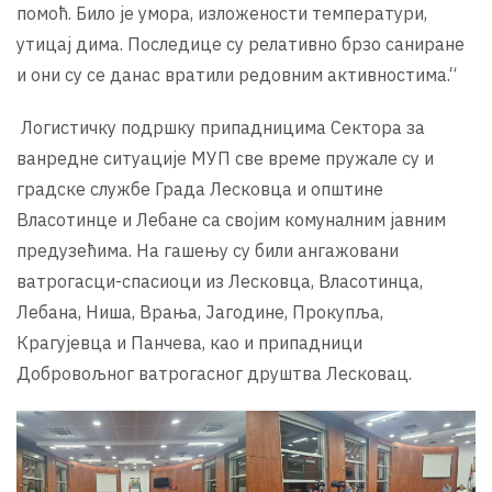
помоћ. Било је умора, изложености температури,
утицај дима. Последице су релативно брзо саниране
и они су се данас вратили редовним активностима.“
Логистичку подршку припадницима Сектора за
ванредне ситуације МУП све време пружале су и
градске службе Града Лесковца и општине
Власотинце и Лебане са својим комуналним јавним
предузећима. На гашењу су били ангажовани
ватрогасци-спасиоци из Лесковца, Власотинца,
Лебана, Ниша, Врања, Јагодине, Прокупља,
Крагујевца и Панчева, као и припадници
Добровољног ватрогасног друштва Лесковац.