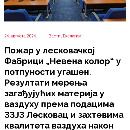
24. августа 2024.
Вести
Екологија
Пожар у лесковачкој
Фабрици „Невена колор“ у
потпуности угашен.
Резултати мерења
загађујућих материја у
ваздуху према подацима
ЗЗЈЗ Лесковац и захтевима
квалитета ваздуха након