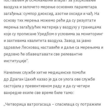
ваздуха и започето мерење основних параметара
загађења: сумпор диоксид, азотни оксиди и чађ. На
основу тих мерења можемо рећи да су резултати
мерења загађујућих материја у ваздуху у границама
које су прописане Уредбом о условима за мониторинг
и захтевима квалитета ваздуха. Завод за јавно
здравље Лесковац наставиће и даље са мерењима и
редовно ће обавештавати све релевантне
институције“.
Начелник службе хитне медицинске помоћи
др Драган Цакић казао је да се улога ове службе
састојала у превентивном раду и да су четири
ванредне екипе све време биле тамо:
„Четворица ватрогасаца – спасилаца су потражили