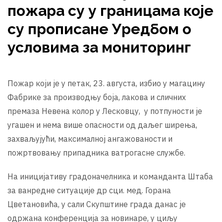
пожара су у границама које
су прописане Уредбом о
условима за мониторинг
Пожар који је у петак, 23. августа, избио у магацину
Фабрике за производњу боја, лакова и сличних
премаза Невена колор у Лесковцу, у потпуности је
угашен и нема више опасности од даљег ширења,
захваљујући, максималној ангажованости и
пожртвовању припадника ватрогасне службе.
На иницијативу градоначелника и команданта Штаба
за ванредне ситуације др сци. мед. Горана
Цветановића, у сали Скупштине града данас је
одржана конференција за новинаре, у циљу