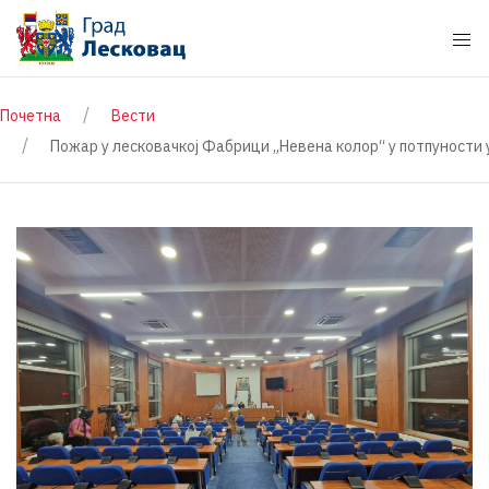
Почетна
Вести
Пожар у лесковачкој Фабрици „Невена колор“ у потпуности 