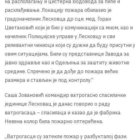
на располагању и цистерна Водовода за пиће и
расхлађивање. Локацију пожара обилазио је
градоначелник Лесковца др сци. мед. Горан
Цветановић који је био у комуникацији са мном, као и
начелник Полицијске управе у Лесковцу и сви
релевантни чиниоци који су дужни да буду присутни у
овим ситуацијама. Били су представници Завода за
јавно здравље као и Одељења за заштиту животне
средине. Спречено је да дође до пожара већих
размера и стављен је под контролу.“
Саша Јовановић командир ватрогасно спасилачке
јединице Лесковац је данас говорио о раду
ватрогасаца – спасилаца и казао да је фабрика
Невена колор била пожарно оптерећена.
„Ватрогасци су затекли пожар у разбукталој фази.