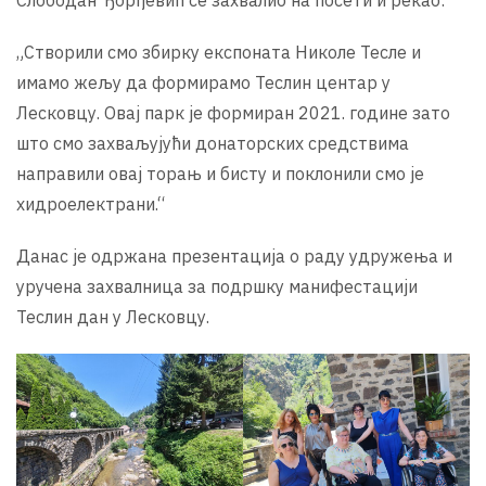
„Створили смо збирку експоната Николе Тесле и
имамо жељу да формирамо Теслин центар у
Лесковцу. Овај парк је формиран 2021. године зато
што смо захваљујући донаторских средствима
направили овај торањ и бисту и поклонили смо је
хидроелектрани.“
Данас је одржана презентација о раду удружења и
уручена захвалница за подршку манифестацији
Теслин дан у Лесковцу.