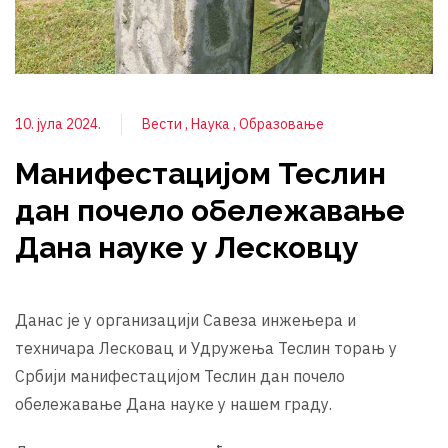
10. јула 2024.
Вести
Наука
Образовање
Манифестацијом Теслин
дан почело обележавање
Дана науке у Лесковцу
Данас је у организацији Савеза инжењера и
техничара Лесковац и Удружења Теслин торањ у
Србији манифестацијом Теслин дан почело
обележавање Дана науке у нашем граду.