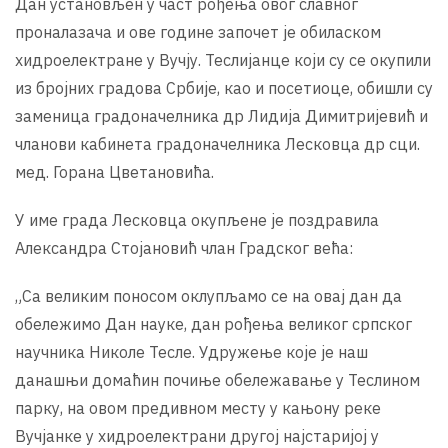
Дан установљен у част рођења овог славног
проналазача и ове године започет је обиласком
хидроелектране у Вучју. Теслијанце који су се окупили
из бројних градова Србије, као и посетиоце, обишли су
заменица градоначелника др Лидија Димитријевић и
чланови кабинета градоначелника Лесковца др сци.
мед. Горана Цветановића.
У име града Лесковца окупљене је поздравила
Александра Стојановић члан Градског већа:
„Са великим поносом оклупљамо се на овај дан да
обележимо Дан науке, дан рођења великог српског
научника Николе Тесле. Удружење које је наш
данашњи домаћин почиње обележавање у Теслином
парку, на овом предивном месту у кањону реке
Вучјанке у хидроелектрани другој најстаријој у