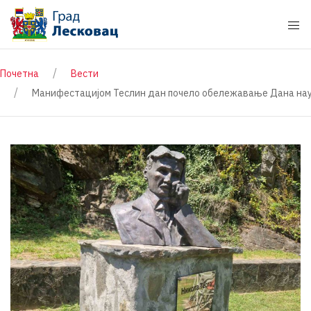
Почетна
Вести
Манифестацијом Теслин дан почело обележавање Дана нау