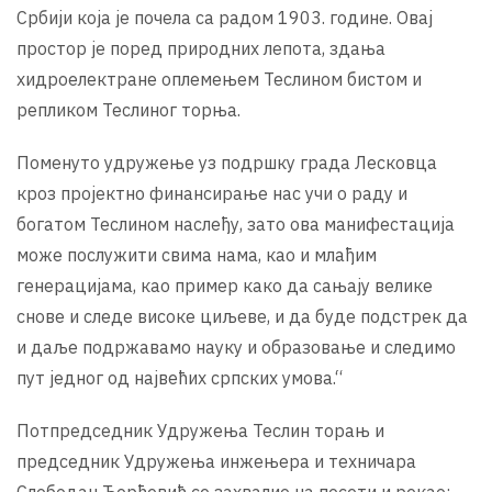
Србији која је почела са радом 1903. године. Овај
простор је поред природних лепота, здања
хидроелектране оплемењем Теслином бистом и
репликом Теслиног торња.
Поменуто удружење уз подршку града Лесковца
кроз пројектно финансирање нас учи о раду и
богатом Теслином наслеђу, зато ова манифестација
може послужити свима нама, као и млађим
генерацијама, као пример како да сањају велике
снове и следе високе циљеве, и да буде подстрек да
и даље подржавамо науку и образовање и следимо
пут једног од највећих српских умова.“
Потпредседник Удружења Теслин торањ и
председник Удружења инжењера и техничара
Слободан Ђорђевић се захвалио на посети и рекао: