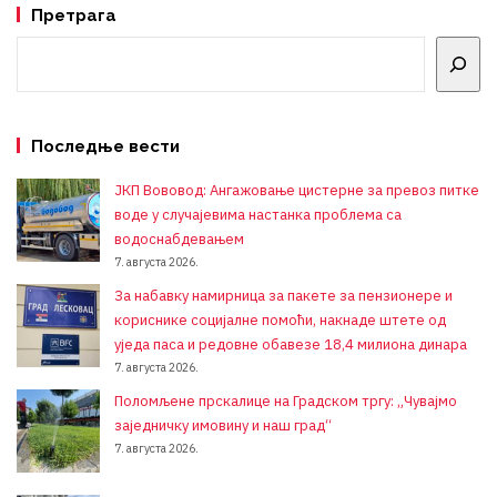
Претрага
Претрага
Последње вести
ЈКП Вововод: Ангажовање цистерне за превоз питке
воде у случајевима настанка проблема са
водоснабдевањем
7. августа 2026.
За набавку намирница за пакете за пензионере и
кориснике социјалне помоћи, накнаде штете од
уједа паса и редовне обавезе 18,4 милиона динара
7. августа 2026.
Поломљене прскалице на Градском тргу: „Чувајмо
заједничку имовину и наш град“
7. августа 2026.