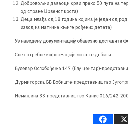
Добровољни даваоци крви преко 50 пута на тер
од стране Црвеног крста)
Деца млађа од 18 година којима је један од р
извод из матичне књиге рођених детета)
Уз наведену документацију обавезно доставити ф
Све потребне информације можете добити:
Булевар Ослобођења 147 (Елу центар)-представн
Дурмиторска ББ Бобиште-представништво Југотр
Немањина 33-представништво Канис 016/242-20