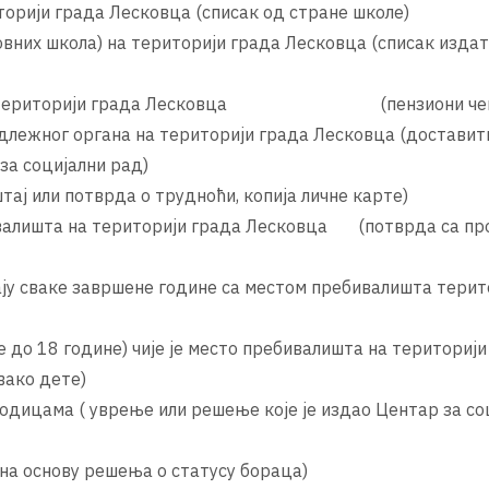
орији града Лесковца (списак од стране школе)
вних школа) на територији града Лесковца (списак издат
ра на територији града Лесковца (пензиони че
адлежног органа на територији града Лесковца (доставит
а социјални рад)
ај или потврда о трудноћи, копија личне карте)
ивалишта на територији града Лесковца (потврда са пр
ају сваке завршене године са местом пребивалишта терит
 до 18 године) чије је место пребивалишта на територији
вако дете)
дицама ( уврење или решење које је издао Центар за со
на основу решења о статусу бораца)