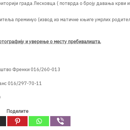
иторији града Лесковца ( потврда о броју давања крви 
одитеља преминуо (извод из матичне књиге умрлих родите
отографију и уверење о месту пребивалишта.
иштво Френки 016/260-013
анс 016/297-70-11
0
Поделите