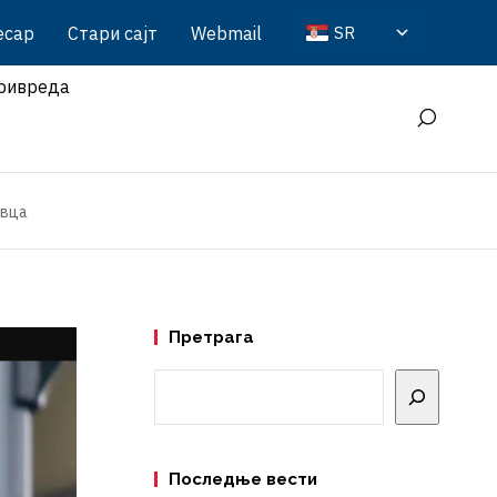
есар
Стари сајт
Webmail
SR
ривреда
овца
Претрага
Претрага
Последње вести