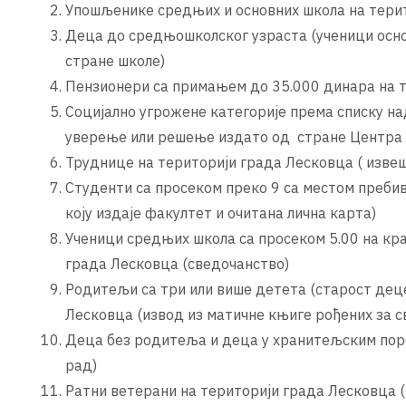
Упошљенике средњих и основних школа на терит
Деца до средњошколског узраста (ученици осно
стране школе)
Пензионери са примањем до 35.000 дина
Социјално угрожене категорије према списку н
уверење или решење издато од стране Центра з
Труднице на територији града Лесковца ( извешт
Студенти са просеком преко 9 са местом преб
коју издаје факултет и очитана лична карта)
Ученици средњих школа са просеком 5.00 на кр
града Лесковца (сведочанство)
Родитељи са три или више детета (старост деце
Лесковца (извод из матичне књиге рођених за с
Деца без родитеља и деца у хранитељским поро
рад)
Ратни ветерани на територији града Лесковца (