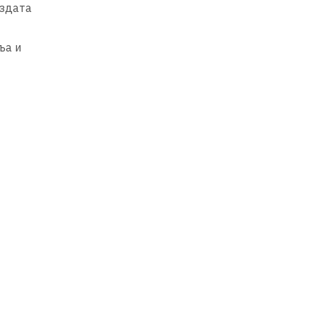
издата
ља и