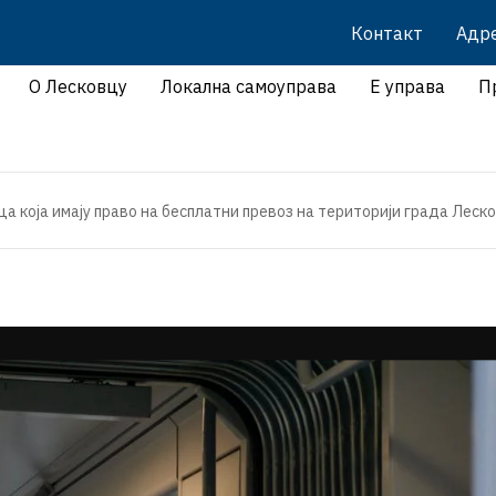
Контакт
Адр
О Лесковцу
Локална самоуправа
Е управа
П
а која имају право на бесплатни превоз на територији града Леск