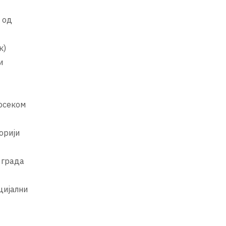
 од
к)
и
осеком
орији
 града
цијални