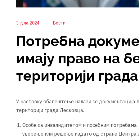
3. јула 2024.
Вести
Потребна докумен
имају право на б
територији град
У наставку обавештење налази се документација п
територији града Лесковца.
Особе са инвалидитетом и посебним потребама 
уверење или решење издато од стране Центра з