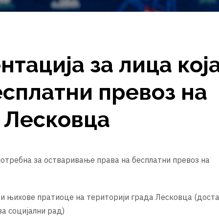
тација за лица кој
есплатни превоз на
а Лесковца
отребна за остваривање права на бесплатни превоз на
и њихове пратиоце на територији града Лесковца (дост
а социјални рад)