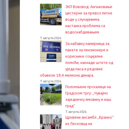
ЈКП Вововод: Ангажовање
цистерне за превоз питке
воде у случајевима
настанка проблема са
водоснабдевањем
7. августа 2026.
За набавку намирница за
пакете за пензионере и
кориснике социјалне
помоћи, накнаде штете од
уједа паса и редовне
обавезе 18,4 милиона динара
7. августа 2026.
Поломљене прскалице на
Градском тргу: „Чувајмо
заједничку имовину и наш
град“
7. августа 2026.
Црквени ансамбл „Бранко“
из Лесковца на