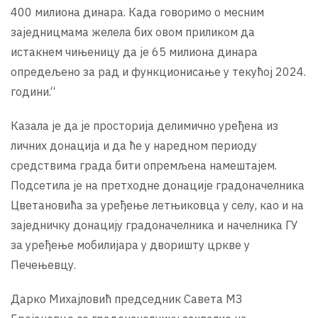
400 милиона динара. Када говоримо о месним
заједницмама желела бих овом приликом да
истакнем чињеницу да је 65 милиона динара
опредељено за рад и функционисање у текућој 2024.
години.“
Казала је да је просторија делимично уређена из
личних донација и да ће у наредном периоду
средствима града бити опремљена намештајем.
Подсетила је на претходне донације градоначелника
Цветановића за уређење летњиковца у селу, као и на
заједничку донацију градоначелника и начелника ГУ
за уређење мобилијара у дворишту цркве у
Печењевцу.
Дарко Михајловић председник Савета МЗ