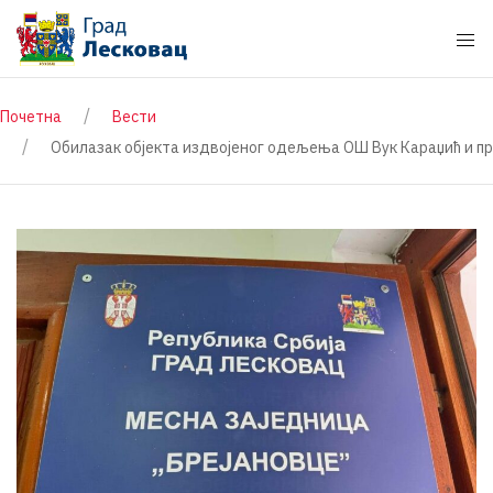
Почетна
Вести
Обилазак објекта издвојеног одељења ОШ Вук Караџић и пр