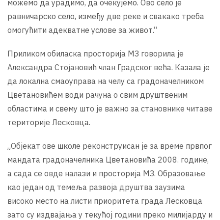
можемо да урадимо, да очекујемо. Ово село је
равничарско село, између две реке и свакако треба
омогућити адекватне услове за живот.“
Приликом обиласка просторија МЗ говорила је
Александра Стојановић члан Градског већа. Казала је
да локална смаоуправа на челу са градоначелником
Цветановићем води рачуна о свим друштвеним
областима и свему што је важно за становнике читаве
територије Лесковца.
„Објекат ове школе реконструисан је за време првпог
мандата градоначелника Цветановића 2008. године,
а сада се овде налази и просторија МЗ. Образовање
као један од темеља развоја друштва заузима
високо место на листи приоритета града Лесковца
зато су издвајања у текућој години преко милијарду и