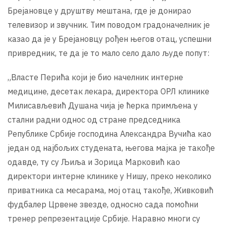
Брејановце у друштву мештана, где је донирао
телевизор и звучник. Тим поводом градоначелник је
казао да је у Брејановцу рођен његов отац, успешни
привредник, те да је то мало село дало људе попут:
„Власте Перића који је био начелник интерне
медицине, десетак лекара, директора ОРЛ клинике
Милисављевић Душана чија је ћерка примљена у
стални радни однос од стране председника
Републике Србије господина Александра Вучића као
један од најбољих студената, његова мајка је такође
одавде, ту су Љиља и Зорица Марковић као
директори интерне клинике у Нишу, преко неколико
приватника са месарама, мој отац такође, Живковић
фудбалер Црвенe звезде, односно сада помоћни
тренер репрезентације Србије. Наравно многи су