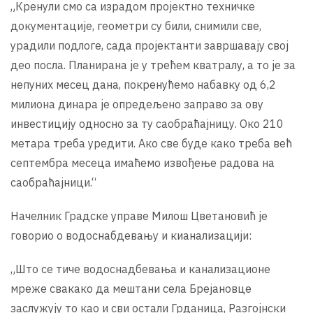
„Кренули смо са израдом пројектно техничке
документације, геометри су били, снимили све,
урадили подлоге, сада пројектанти завршавају свој
део посла. Планирана је у трећем кватралу, а то је за
непуних месец дана, покренућемо набавку од 6,2
милиона динара је опредељено заправо за ову
инвестицију односно за ту саобраћајницу. Око 210
метара треба уредити. Ако све буде како треба већ
септембра месеца имаћемо извођење радова на
саобраћајници.“
Начелник Градске управе Милош Цветановић је
говорио о водоснабдевању и кианализацији:
„Што се тиче водоснадбевања и канализационе
мреже свакако да мештани села Брејановце
заслужују то као и сви остали Грданица, Разгојнски