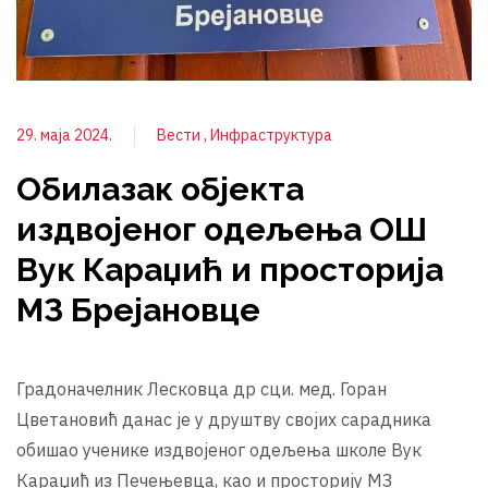
29. маја 2024.
Вести
Инфраструктура
Обилазак објекта
издвојеног одељења ОШ
Вук Караџић и просторија
МЗ Брејановце
Градоначелник Лесковца др сци. мед. Горан
Цветановић данас је у друштву својих сарадника
обишао ученике издвојеног одељења школе Вук
Караџић из Печењевца, као и просторију МЗ