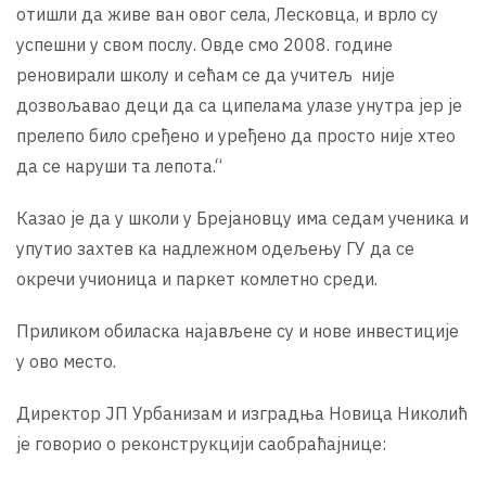
отишли да живе ван овог села, Лесковца, и врло су
успешни у свом послу. Овде смо 2008. године
реновирали школу и сећам се да учитељ није
дозвољавао деци да са ципелама улазе унутра јер је
прелепо било сређено и уређено да просто није хтео
да се наруши та лепота.“
Казао је да у школи у Брејановцу има седам ученика и
упутио захтев ка надлежном одељењу ГУ да се
окречи учионица и паркет комлетно среди.
Приликом обиласка најављене су и нове инвестиције
у ово место.
Директор ЈП Урбанизам и изградња Новица Николић
је говорио о реконструкцији саобраћајнице: