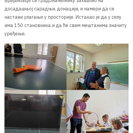
Брејановце се градоначелнику захвалио на
досадашњој сарадњи, донацији, и намери да се
настави улагање у просторије. Истакао је да у селу
има 150 становника и да ће свим мештанима значиту
уређење.