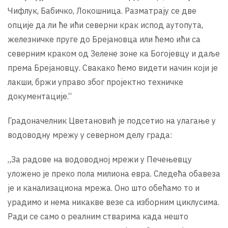
Чифлук, Бабичко, Локошница. Разматрају се две
опције да ли ће ићи северни крак испод аутопута,
железничке пруге до Брејановца или ћемо ићи са
северним краком од Зелене зоне ка Богојевцу и даље
према Брејановцу. Свакако ћемо видети начин који је
лакши, бржи управо због пројектно техничке
документације.“
Градоначелник Цветановић је подсетио на улагање у
водоводну мрежу у северном делу града:
„За радове на водоводној мрежи у Печењевцу
уложено је преко пола милиона евра. Следећа обавеза
је и канализациона мрежа. Оно што обећамо то и
урадимо и нема никакве везе са изборним циклусима.
Ради се само о реалним стварима када нешто