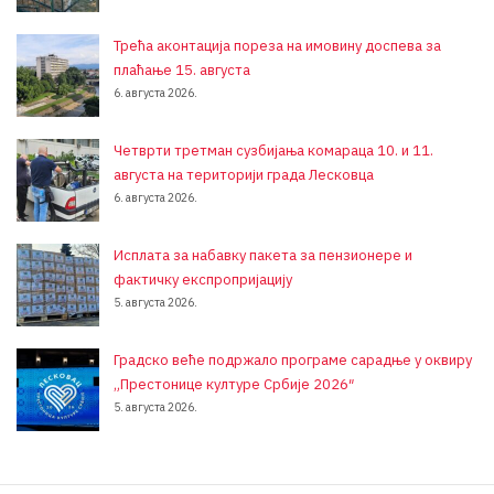
Трећа аконтација пореза на имовину доспева за
плаћање 15. августа
6. августа 2026.
Четврти третман сузбијања комараца 10. и 11.
августа на територији града Лесковца
6. августа 2026.
Исплата за набавку пакета за пензионере и
фактичку експропријацију
5. августа 2026.
Градско веће подржало програме сарадње у оквиру
„Престонице културе Србије 2026″
5. августа 2026.