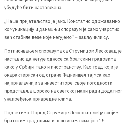
убудуће бити настављена.
„Наше пријатељство је јако. Констатно одржавамно
комуникацију и данашњи споразум је само учврстио
већ стабиле везе које негујемо“ – закључили су.
Потписивањем споразума са Струмицом Лесковац је
наставио да негује односе са братским градовима
како у Србији, тако и иностранству. Као град који је
окарактерисан од стране Фајненшел тајмса као
најпривлачнији за инвеститоре, своје погодности
представља шороко на светској мапи ради додатног
унапређења привредне клима.
Подсетимо. Поред Струмице Лесковац међу својим
братским градовима и општинама има још 15