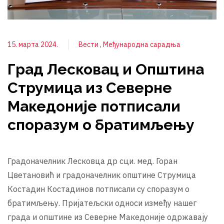
15. марта 2024.
Вести
Међународна сарадња
Град Лесковац и Општина
Струмица из Северне
Македоније потписали
споразум о братимљењу
Градоначелник Лесковца др сци. мед. Горан
Цветановић и градоначелник општине Струмица
Костадин Костадинов потписали су споразум о
братимљењу. Пријатељски односи између нашег
града и општине из Северне Македоније одржавају