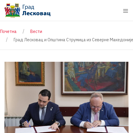
Почетна
Вести
Град Лесковац и Општина Струмица из Северне Македониј