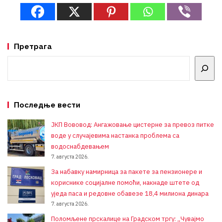
Претрага
Претрага
Последње вести
ЈКП Вововод: Ангажовање цистерне за превоз питке
воде у случајевима настанка проблема са
водоснабдевањем
7. августа 2026.
За набавку намирница за пакете за пензионере и
кориснике социјалне помоћи, накнаде штете од
уједа паса и редовне обавезе 18,4 милиона динара
7. августа 2026.
Поломљене прскалице на Градском тргу: „Чувајмо