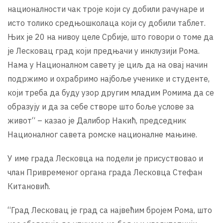
националности чак троје који су добили рачунаре и
исто толико средњошколаца који су добили таблет.
Њих је 20 на нивоу целе Србије, што говори о томе да
је Лесковац град који предњачи у инклузији Рома.
Нама у Националном савету је циљ да на овај начин
подржимо и охрабримо најбоље ученике и студенте,
који треба да буду узор другим младим Ромима да се
образују и да за себе створе што боље услове за
живот“ – казао је Далибор Накић, председник
Националног савета ромске националне мањине.
У име града Лесковца на подели је присуствовао и
члан Привременог органа града Лесковца Стефан
Китановић.
“Град Лесковац је град са највећим бројем Рома, што