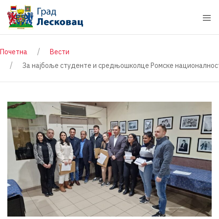
Почетна
Вести
За најбоље студенте и средњошколце Ромске националност