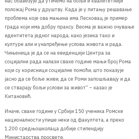
нас обавезује да утичемо на бољи и квалитетнији
положај Рома у друштву. Када је у питању решавање
проблема које ова мањина има Лесковац је пример
града који има добру праксу. Веома је важно очување
идентитета једног народа, како језика тако и
културе али и унапређење услова живота и рада.
Чињеница је да се на евиденцији Центра за
социјални рада налази сваке године мањи број Рома
који су корисници социјалне помоћи, што показује
јасно да се боље живи, да се Роми запошљавају и да
се стварају бољи услови за живот“ – казао је
Китановић.
Иначе, сваке године у Србији 150 ученика Ромске
националности упише неки од факултета, а преко
1.200 средњошколаца добије стипендију
Министарства просвете.