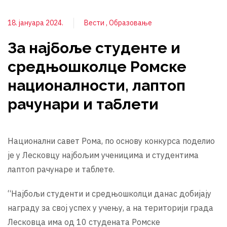
18. јануара 2024.
Вести
Образовање
За најбоље студенте и
средњошколце Ромске
националности, лаптоп
рачунари и таблети
Национални савет Рома, по основу конкурса поделио
је у Лесковцу најбољим ученицима и студентима
лаптоп рачунаре и таблете.
“Најбољи студенти и средњошколци данас добијају
награду за свој успех у учењу, а на територији града
Лесковца има од 10 студената Ромске