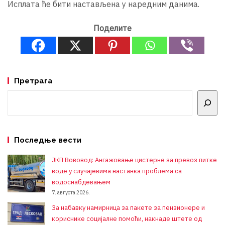
Исплата ће бити настављена у наредним данима.
Поделите
Претрага
Претрага
Последње вести
ЈКП Вововод: Ангажовање цистерне за превоз питке
воде у случајевима настанка проблема са
водоснабдевањем
7. августа 2026.
За набавку намирница за пакете за пензионере и
кориснике социјалне помоћи, накнаде штете од