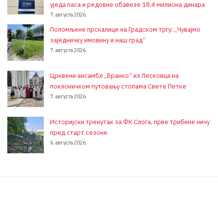
уједа паса и редовне обавезе 18,4 милиона динара
7. августа 2026.
Поломљене прскалице на Градском тргу: „Чувајмо
заједничку имовину и наш град“
7. августа 2026.
Црквени ансамбл „Бранко“ из Лесковца на
поклоничком путовању стопама Свете Петке
7. августа 2026.
Историјски тренутак за ФК Слога, прве трибине ничу
пред старт сезоне
6. августа 2026.