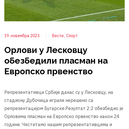
19. новембра 2023.
Вести
Спорт
Орлови у Лесковцу
обезбедили пласман на
Европско првенство
Репрезентативци Србије данас су у Лесковцу, на
стадиону Дубочица играли нерешено са
репрезентацијом Бугарске.Резултат 2:2 обезбедио је
Орловима пласман на Европско првенство након 24
године. Честитамо нашим репрезентативцима и