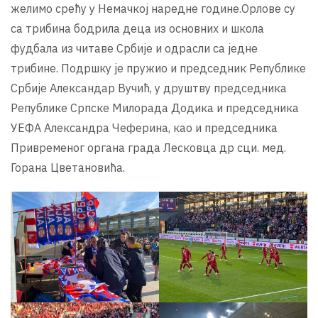
желимо срећу у Немачкој наредне године.Орлове су
са трибина бодрила деца из основних и школа
фудбала из читаве Србије и одрасли са једне
трибине. Подршку је пружио и председник Републике
Србије Александар Вучић, у друштву председника
Републике Српске Милорада Додика и председника
УЕФА Александра Чеферина, као и председника
Привременог органа града Лесковца др сци. мед.
Горана Цветановића.