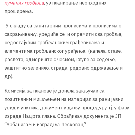
хуманих гробаља
, уз планирање неопходних
проширења.
У складу са санитарним прописима и прописима о
сахрањивању, уредиће се и опремити сва гробља,
недостајућим гробљанским грађевинама и
елементима гробљанског уређења (капела, стазе,
расвета, одмориште с чесмом, клупе за седење,
заштитно зеленило, ограда, редовно одржавање и
др).
Комисија за планове је донела закључак са
позитивним мишљењем на материјал за рани јавни
увид и упутила документ у даљу процедуру тј. у фазу
израде Нацрта плана. Обрађивач документа је ЈП
“Урбанизам и изградња Лесковац“.