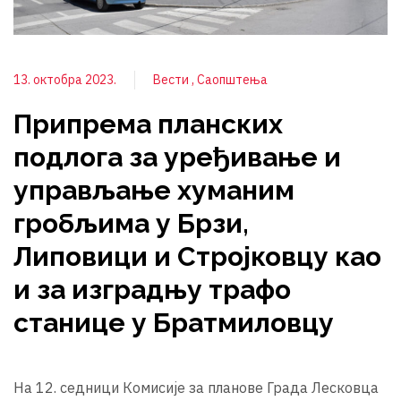
13. октобра 2023.
Вести
Саопштења
Припрема планских
подлога за уређивање и
управљање хуманим
гробљима у Брзи,
Липовици и Стројковцу као
и за изградњу трафо
станице у Братмиловцу
На 12. седници Комисије за планове Града Лесковца