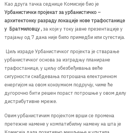
Као друга тачка седнице Комисије био је
Урбанистички пројекат за урбанистичко –
архитектонку разраду локације нове трафостанице
у Братмиловцу ,
за који у току јавне презентације у
трајању од 7 дана није било примедби или сугестија.
Циљ израде Урбанистичког пројекта је стварање
урбанистичког основа за изградњу планиране
трафостанице, у циљу обезбеђивања веће
сигурности снабдевања потрошача електричном
енергијом на овом конзумном подручју, чиме ће
дугорочно бити решен пораст потрошње у овом делу
дистрибутивне мреже.
Овим урбанистичим пројектом врши се промена
претежне намене у компатибилну намену на шта је
Комисија дала позитивно мишљење и упутила