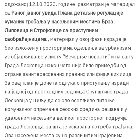
одржаној 12.10.2023. године разматран је материјал
са
Раног јавног увида Плана детаљне регулације
хуманих гробаља у насељеним местима Брза ,
Липовица и Стројковце са приступним
саобраћајницама ,
материјал у овој фази израде је
био изложен у просторијама одељења за урбанизам
уз објављивање у листу “Вечерње новости“ и на сајту
Града Лесковца након чега није било примедби од
стране заинтересованих правних или физичких лица.
За овај план је донета одлука о приступању изради
на једној од претходних седница Скупштине града
Лесковца у циљу да се ово осетљиво питање
комуналног опремања сеоских средина решава и у
удаљеним насељима великог просторног подручја
града Лесковца, за шта је исказана потреба грађана.
Ова насељена места су на различитим крајевима