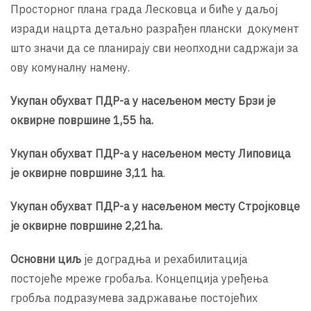
Просторног плана града Лесковца и биће у даљој
изради нацрта детаљно разрађен плански документ
што значи да се планирају сви неопходни садржаји за
ову комуналну намену.
Укупан обухват ПДР-а у насељеном месту Брзи је
оквирне површине
1,
55
ha
.
Укупан обухват ПДР-а у насељеном месту Липовица
је оквирне површине
3,11
ha
.
Укупан обухват ПДР-а у насељеном месту Стројковце
је оквирне површине
2,21
ha
.
Основни циљ
је доградња и рехабилитација
постојеће мреже гробаља. Концепција уређења
гробља подразумева задржавање постојећих