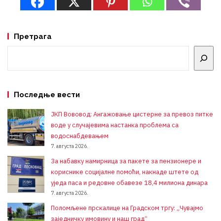
Претрага
Претрага
Последње вести
ЈКП Вововод: Ангажовање цистерне за превоз питке
воде у случајевима настанка проблема са
водоснабдевањем
7. августа 2026.
За набавку намирница за пакете за пензионере и
кориснике социјалне помоћи, накнаде штете од
уједа паса и редовне обавезе 18,4 милиона динара
7. августа 2026.
Поломљене прскалице на Градском тргу: „Чувајмо
заједничку имовину и наш град“