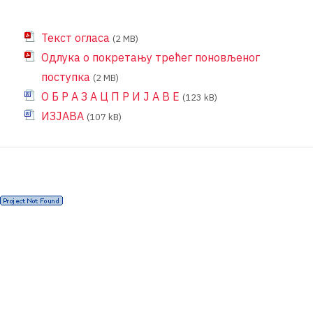
Текст огласа
(2 MB)
Одлука о покретању трећег поновљеног
поступка
(2 MB)
О Б Р А З А Ц П Р И Ј А В Е
(123 kB)
ИЗЈАВА
(107 kB)