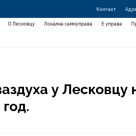
Контакт
Адр
О Лесковцу
Локална самоуправа
Е управа
П
ваздуха у Лесковцу 
 год.