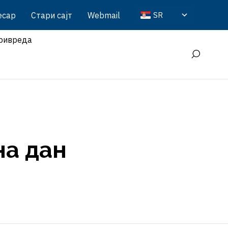
есар
Стари сајт
Webmail
SR
ривреда
на дан