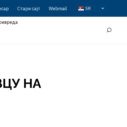
есар
Стари сајт
Webmail
SR
ривреда
ВЦУ НА