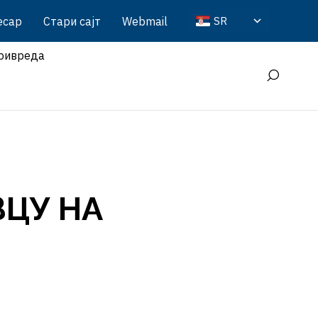
есар
Стари сајт
Webmail
SR
ривреда
ВЦУ НА