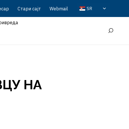
есар
Стари сајт
Webmail
SR
ривреда
ВЦУ НА