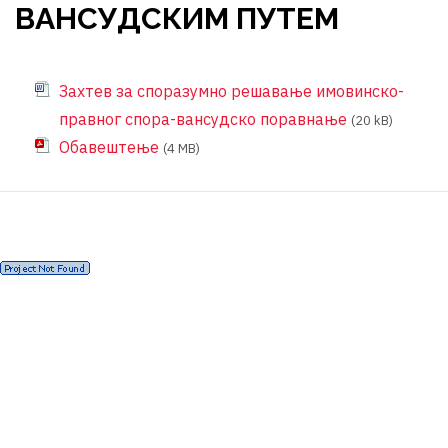
ВАНСУДСКИМ ПУТЕМ
Захтев за споразумно решавање имовинско-
правног спора-вансудско поравнање
(20 kB)
Обавештење
(4 MB)